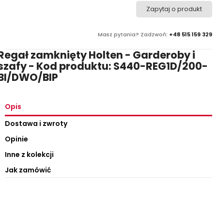
Zapytaj o produkt
Masz pytania? Zadzwoń:
+48 515 159 329
Regał zamknięty Holten - Garderoby i
szafy - Kod produktu: S440-REG1D/200-
BI/DWO/BIP
Opis
Dostawa i zwroty
Opinie
Inne z kolekcji
Jak zamówić