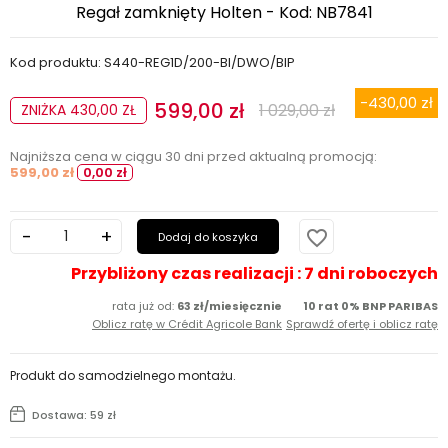
Regał zamknięty Holten - Kod: NB7841
Kod produktu: S440-REG1D/200-BI/DWO/BIP
-430,00 zł
599,00 zł
1 029,00 zł
ZNIŻKA 430,00 ZŁ
Najniższa cena w ciągu 30 dni przed aktualną promocją:
599,00 zł
0,00 zł
favorite_border
Dodaj do koszyka
Przybliżony czas realizacji : 7 dni roboczych
rata już od:
63 zł/miesięcznie
10 rat 0% BNP PARIBAS
Oblicz ratę w Crédit Agricole Bank
Sprawdź ofertę i oblicz ratę
Produkt do samodzielnego montażu.
Dostawa: 59 zł