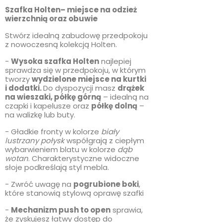
Szafka Holten
– miejsce na odzież
wierzchnią oraz obuwie
Stwórz idealną zabudowę przedpokoju
z nowoczesną kolekcją Holten.
-
Wysoka szafka Holten
najlepiej
sprawdza się w przedpokoju, w którym
tworzy
wydzielone miejsce na kurtki
i dodatki.
Do dyspozycji masz
drążek
na wieszaki, półkę górną
– idealną na
czapki i kapelusze oraz
półkę dolną
–
na walizkę lub buty.
- Gładkie fronty w kolorze
biały
lustrzany połysk
współgrają z ciepłym
wybarwieniem blatu w kolorze
dąb
wotan
. Charakterystyczne widoczne
słoje podkreślają styl mebla.
- Zwróć uwagę na
pogrubione boki
,
które stanowią stylową oprawę szafki
-
Mechanizm push to open
sprawia,
że zyskujesz łatwy dostęp do