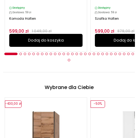
Dostępny
Dostępny
Dostawa: 59 zł
Dostawa: 59 zł
Komoda Holten
Szafka Holten
599,00 zł
599,00 zł
1 049,00 zł
879,00 zł
Dodaj do koszyka
Dodaj do k
Wybrane dla Ciebie
-430,00 zł
-50%