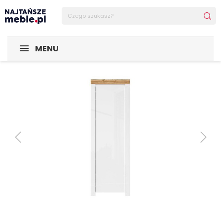
Sklep Najtańsze-meble
POMIESZCZENIA
Przedpokój
G
MENU