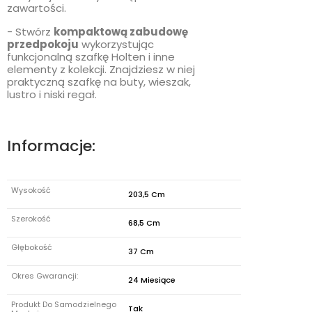
zawartości.
- Stwórz
kompaktową zabudowę
przedpokoju
wykorzystując
funkcjonalną szafkę Holten i inne
elementy z kolekcji. Znajdziesz w niej
praktyczną szafkę na buty, wieszak,
lustro i niski regał.
Informacje:
Wysokość
203,5 Cm
Szerokość
68,5 Cm
Głębokość
37 Cm
Okres Gwarancji:
24 Miesiące
Produkt Do Samodzielnego
Tak