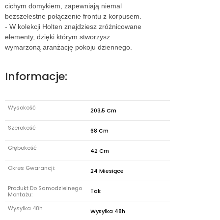
cichym domykiem, zapewniają niemal
bezszelestne połączenie frontu z korpusem.
- W kolekcji Holten znajdziesz zróżnicowane
elementy, dzięki którym stworzysz
wymarzoną aranżację pokoju dziennego.
Informacje:
Wysokość
203,5 Cm
Szerokość
68 Cm
Głębokość
42 Cm
Okres Gwarancji:
24 Miesiące
Produkt Do Samodzielnego
Tak
Montażu:
Wysyłka 48h
Wysyłka 48h