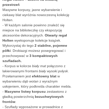
przestrzeń
Masywne korpusy, jasne wybarwienie i
ciekawy blat wyróżnia nowoczesną kolekcję
Holten.
- W każdym salonie powinno znaleźć się
miejsce na biblioteczkę czy ekspozycję
akcesoriów dekoracyjnych.
Otwarty regał
Holten
wyeksponuje kolekcje książek.
Wykorzystaj do tego
2 stabilne, pojemne
półki
. Drobiazgi możesz posegregować i
przechowywać w
3 kompaktowych
szufladach.
- Korpus w kolorze
biały mat
połączono z
lakierowanymi frontami
biały wysoki połysk
.
Przełamaniem jest
efektowny blat
w
wybarwieniu
dąb wotan
z wyraźnym
usłojeniem, który podkreśla charakter mebla.
-
Masywne listwy korpusu
zestawiono z
gładką powierzchnią
bezuchwytowych
frontów
.
- Szuflady wyposażone w prowadnice z