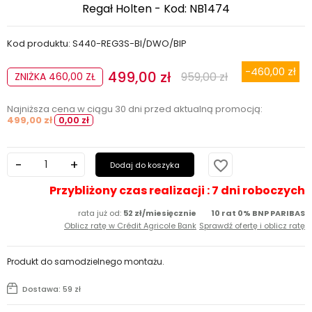
Regał Holten - Kod: NB1474
Kod produktu: S440-REG3S-BI/DWO/BIP
-460,00 zł
499,00 zł
959,00 zł
ZNIŻKA 460,00 ZŁ
Najniższa cena w ciągu 30 dni przed aktualną promocją:
499,00 zł
0,00 zł
favorite_border
Dodaj do koszyka
Przybliżony czas realizacji : 7 dni roboczych
rata już od:
52 zł/miesięcznie
10 rat 0% BNP PARIBAS
Oblicz ratę w Crédit Agricole Bank
Sprawdź ofertę i oblicz ratę
Produkt do samodzielnego montażu.
Dostawa: 59 zł