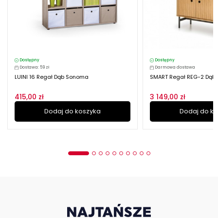
Dostępny
Dostępny
Dostawa: 59 zł
Darmowa dostawa
LUINI 16 Regał Dąb Sonoma
SMART Regał REG-2 Dąb 
415,00 zł
3 149,00 zł
Dodaj do koszyka
Dodaj do k