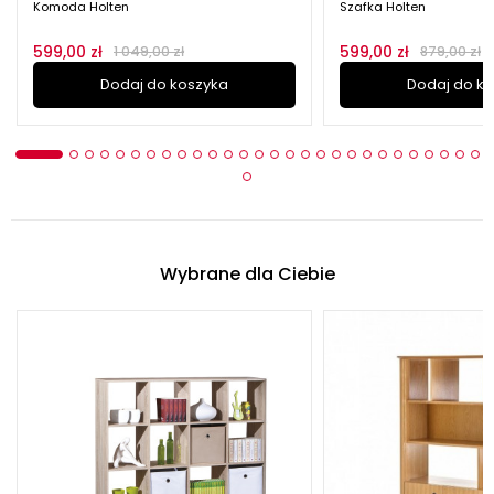
Komoda Holten
Szafka Holten
599,00 zł
599,00 zł
1 049,00 zł
879,00 zł
Dodaj do koszyka
Dodaj do k
Wybrane dla Ciebie