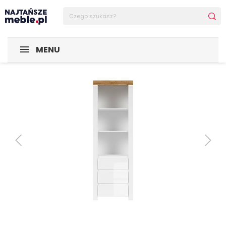
Sklep Najtańsze-meble
MEBLE
Regały
Regał Holten
MENU