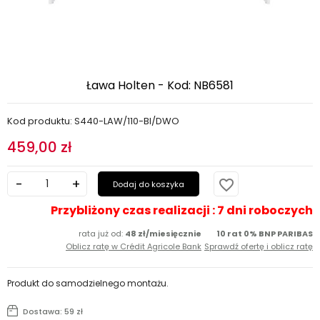
Ława Holten - Kod: NB6581
Kod produktu: S440-LAW/110-BI/DWO
459,00 zł
favorite_border
Dodaj do koszyka
Przybliżony czas realizacji : 7 dni roboczych
rata już od:
48 zł/miesięcznie
10 rat 0% BNP PARIBAS
Oblicz ratę w Crédit Agricole Bank
Sprawdź ofertę i oblicz ratę
Produkt do samodzielnego montażu.
Dostawa: 59 zł