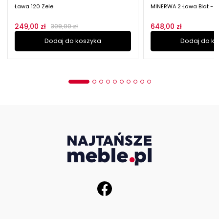
Ława 120 Zele
MINERWA 2 Ława Blat - Dąb 
249,00 zł
648,00 zł
309,00 zł
Dodaj do koszyka
Dodaj do k