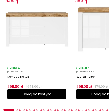
-450,00 zł
-280,00 zł
Dostępny
Dostępny
Dostawa: 59 zł
Dostawa: 59 zł
Komoda Holten
Szafka Holten
599,00 zł
599,00 zł
1 049,00 zł
879,00 zł
Dodaj do koszyka
Dodaj do k