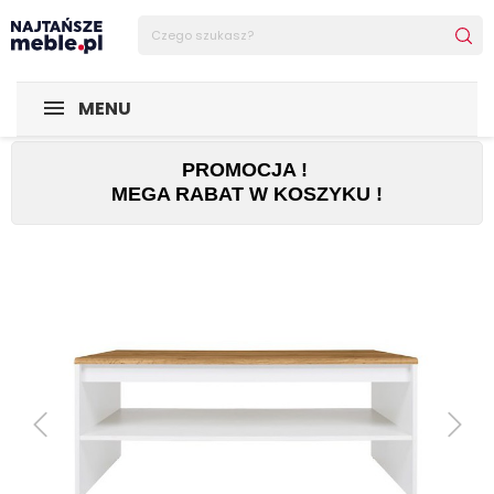
Sklep Najtańsze-meble
MEBLE
Ławy
Ława Holten
MENU
PROMOCJA !
MEGA RABAT W KOSZYKU !