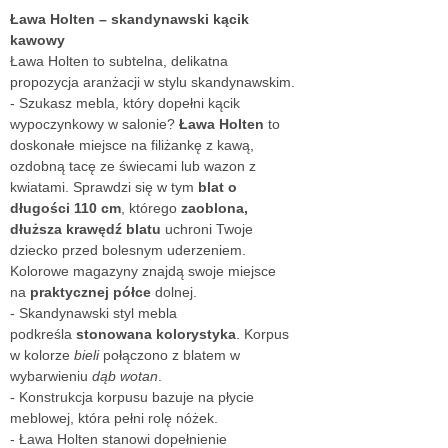
Ława Holten – skandynawski kącik
kawowy
Ława Holten to subtelna, delikatna
propozycja aranżacji w stylu skandynawskim.
- Szukasz mebla, który dopełni kącik
wypoczynkowy w salonie?
Ława Holten
to
doskonałe miejsce na filiżankę z kawą,
ozdobną tacę ze świecami lub wazon z
kwiatami. Sprawdzi się w tym
blat o
długości 110 cm
, którego
zaoblona,
dłuższa krawędź blatu
uchroni Twoje
dziecko przed bolesnym uderzeniem.
Kolorowe magazyny znajdą swoje miejsce
na
praktycznej półce
dolnej.
- Skandynawski styl mebla
podkreśla
stonowana kolorystyka
. Korpus
w kolorze
bieli
połączono z blatem w
wybarwieniu
dąb wotan
.
- Konstrukcja korpusu bazuje na płycie
meblowej, która pełni rolę nóżek.
- Ława Holten stanowi dopełnienie