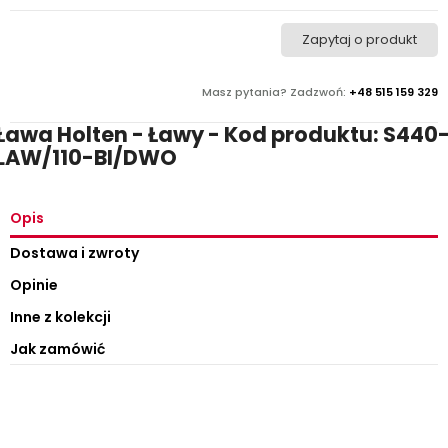
Zapytaj o produkt
Masz pytania? Zadzwoń:
+48 515 159 329
Ława Holten - Ławy - Kod produktu: S440
LAW/110-BI/DWO
Opis
Dostawa i zwroty
Opinie
Inne z kolekcji
Jak zamówić