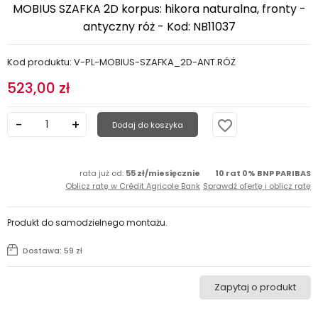
MOBIUS SZAFKA 2D korpus: hikora naturalna, fronty -
antyczny róż - Kod: NB11037
Kod produktu: V-PL-MOBIUS-SZAFKA_2D-ANT.RÓŻ
523,00 zł
favorite_border
Dodaj do koszyka
rata już od:
55 zł/miesięcznie
10 rat 0% BNP PARIBAS
Oblicz ratę w Crédit Agricole Bank
Sprawdź ofertę i oblicz ratę
Produkt do samodzielnego montażu.
Dostawa: 59 zł
Zapytaj o produkt