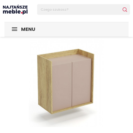
Sklep Najtańsze-meble
MEBLE
Szafy
MOBIUS SZAFKA 2
MENU