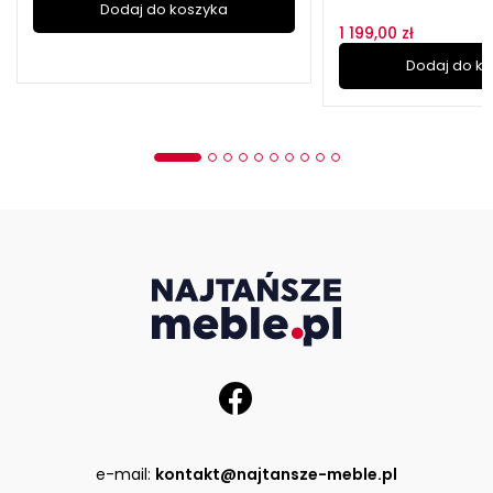
Dodaj do koszyka
1 199,00 zł
Dodaj do k
e-mail:
kontakt@najtansze-meble.pl