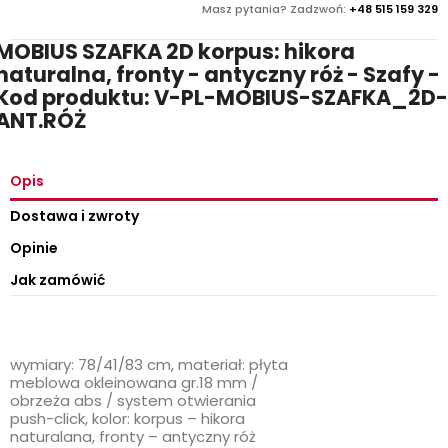
Masz pytania? Zadzwoń:
+48 515 159 329
MOBIUS SZAFKA 2D korpus: hikora
naturalna, fronty - antyczny róż - Szafy -
Kod produktu: V-PL-MOBIUS-SZAFKA_2D-
ANT.RÓŻ
Opis
Dostawa i zwroty
Opinie
Jak zamówić
wymiary: 78/41/83 cm, materiał: płyta
meblowa okleinowana gr.18 mm /
obrzeża abs / system otwierania
push-click, kolor: korpus – hikora
naturalana, fronty – antyczny róż