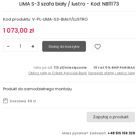
LIMA S-3 szafa biały / lustro - Kod: NB11173
Kod produktu: V-PL-LIMA-S3-BIAŁY/LUSTRO
1 073,00 zł
favorite_border
Dodaj do koszyka
rata już od:
113 zł/miesięcznie
10 rat 0% BNP PARIBAS
Oblicz ratę w Crédit Agricole Bank
Sprawdź ofertę i oblicz ratę
Produkt do samodzielnego montażu.
Dostawa: 59 zł
Zapytaj o produkt
Masz pytania? Zadzwoń:
+48 515 159 329