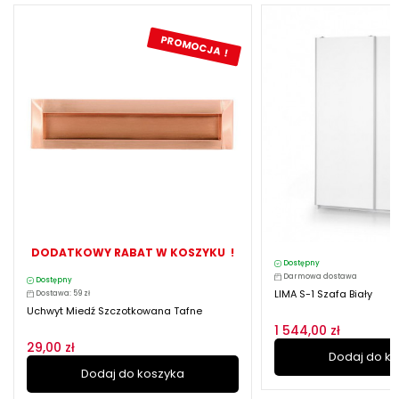
PROMOCJA !
DODATKOWY RABAT W KOSZYKU !
Dostępny
Darmowa dostawa
Dostępny
LIMA S-1 Szafa Biały
Dostawa: 59 zł
Uchwyt Miedź Szczotkowana Tafne
1 544,00 zł
29,00 zł
Dodaj do k
Dodaj do koszyka