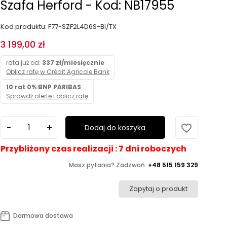
Szafa Herford - Kod: NB17955
Kod produktu: F77-SZF2L4D6S-BI/TX
3 199,00 zł
rata już od:
337 zł/miesięcznie
Oblicz ratę w Crédit Agricole Bank
10 rat 0% BNP PARIBAS
Sprawdź ofertę i oblicz ratę
favorite_border
Dodaj do koszyka
Przybliżony czas realizacji : 7 dni roboczych
Masz pytania? Zadzwoń:
+48 515 159 329
Zapytaj o produkt
Darmowa dostawa