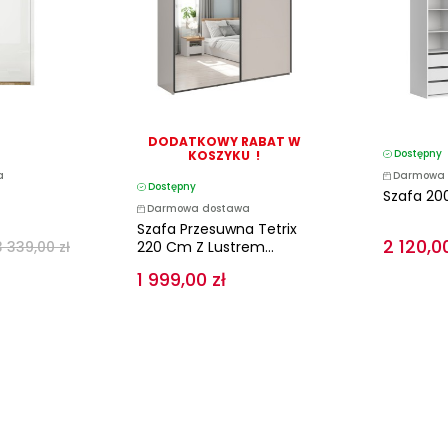
DODATKOWY RABAT W
Dostępny
KOSZYKU !
a
Darmowa 
Dostępny
Szafa 200
Darmowa dostawa
Szafa Przesuwna Tetrix
2 120,00
3 339,00 zł
220 Cm Z Lustrem...
1 999,00 zł