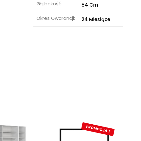
Głębokość
54 Cm
Okres Gwarancji:
24 Miesiące
-50
PROMOCJA !