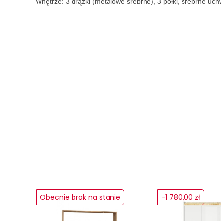
Wnętrze: 3 drążki (metalowe srebrne), 3 półki, srebrne uch
Obecnie brak na stanie
-1 780,00 zł