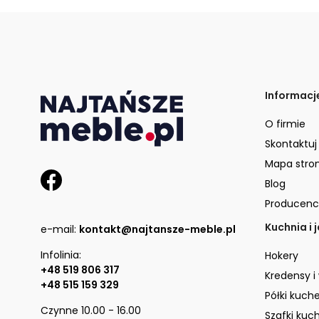
Informacj
O firmie
Skontaktuj
Mapa stro
Blog
Producenc
Kuchnia i 
e-mail:
kontakt@najtansze-meble.pl
Infolinia:
Hokery
+48 519 806 317
Kredensy i
+48 515 159 329
Półki kuch
Czynne 10.00 - 16.00
Szafki kuc