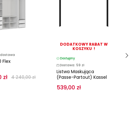
DODATKOWY RABAT W
D
KOSZYKU !
dostawa
D
Dostępny
 Flex
Sz
Dostawa: 59 zł
Listwa Maskująca
 zł
4 
4 240,00 zł
(passe-Partout) Kassel
539,00 zł