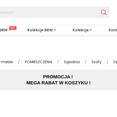
HIT
 BRW
Kolekcje BRW
Kolekcje
Pom
e-meble
POMIESZCZENIA
Sypialnia
Szafy
S
PROMOCJA !
MEGA RABAT W KOSZYKU !