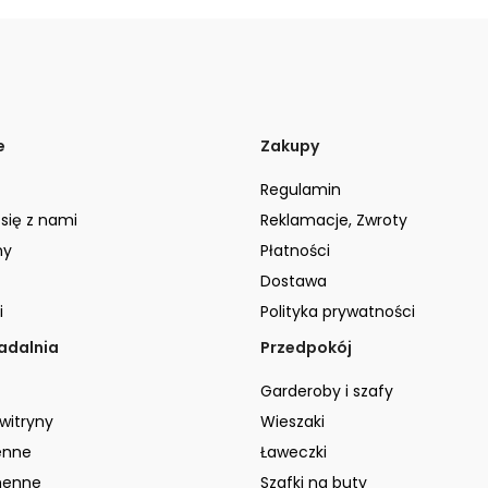
e
Zakupy
Regulamin
 się z nami
Reklamacje, Zwroty
ny
Płatności
Dostawa
i
Polityka prywatności
jadalnia
Przedpokój
Garderoby i szafy
 witryny
Wieszaki
enne
Ławeczki
henne
Szafki na buty