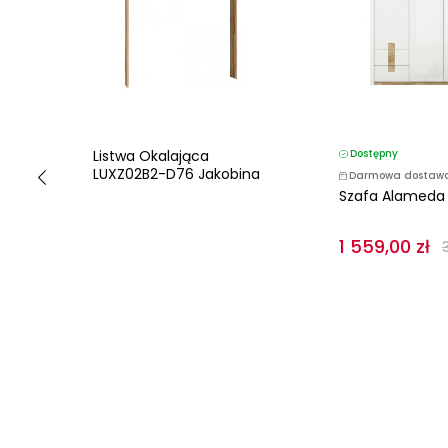
Listwa Okalająca
Dostępny
LUXZ02B2-D76 Jakobina
Darmowa dostaw
Szafa Alameda
1 559,00 zł
ł