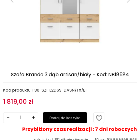
Szafa Brando 3 dąb artisan/biały - Kod: NB18584
Kod produktu: F80-SZF1L2D6S-DASN/TX/BI
1 819,00 zł
favorite_border
Dodaj do koszyka
Przybliżony czas realizacji : 7 dni roboczych
rata już od:
191 zł/miesięcznie
10 rat 0% BNP PARIBAS