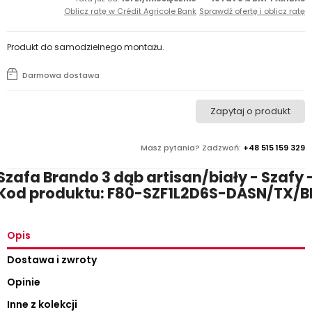
Oblicz ratę w Crédit Agricole Bank
Sprawdź ofertę i oblicz ratę
Produkt do samodzielnego montażu.
Darmowa dostawa
Zapytaj o produkt
Masz pytania? Zadzwoń:
+48 515 159 329
Szafa Brando 3 dąb artisan/biały - Szafy 
Kod produktu: F80-SZF1L2D6S-DASN/TX/B
Opis
Dostawa i zwroty
Opinie
Inne z kolekcji