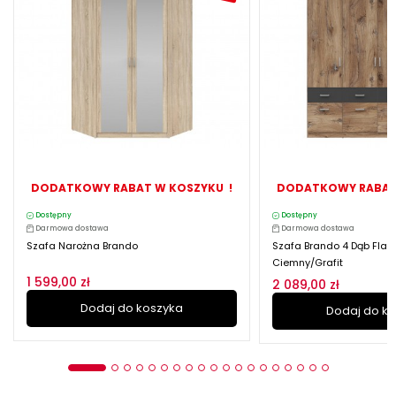
DODATKOWY RABAT W KOSZYKU !
DODATKOWY RABAT
Dostępny
Dostępny
Darmowa dostawa
Darmowa dostawa
Szafa Narożna Brando
Szafa Brando 4 Dąb Flag
Ciemny/grafit
1 599,00 zł
2 089,00 zł
Dodaj do koszyka
Dodaj do k