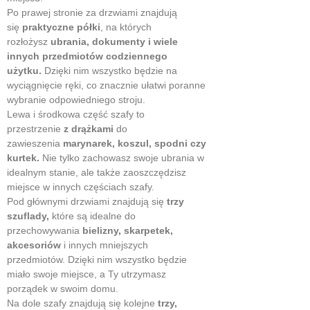
Po prawej stronie za drzwiami znajdują
się
praktyczne półki
, na których
rozłożysz
ubrania, dokumenty i wiele
innych przedmiotów codziennego
użytku.
Dzięki nim wszystko będzie na
wyciągnięcie ręki, co znacznie ułatwi poranne
wybranie odpowiedniego stroju.
Lewa i środkowa część szafy to
przestrzenie
z drążkami
do
zawieszenia
marynarek, koszul, spodni czy
kurtek.
Nie tylko zachowasz swoje ubrania w
idealnym stanie, ale także zaoszczędzisz
miejsce w innych częściach szafy.
Pod głównymi drzwiami znajdują się
trzy
szuflady,
które są idealne do
przechowywania
bielizny, skarpetek,
akcesoriów
i innych mniejszych
przedmiotów. Dzięki nim wszystko będzie
miało swoje miejsce, a Ty utrzymasz
porządek w swoim domu.
Na dole szafy znajdują się
kolejne
trzy,