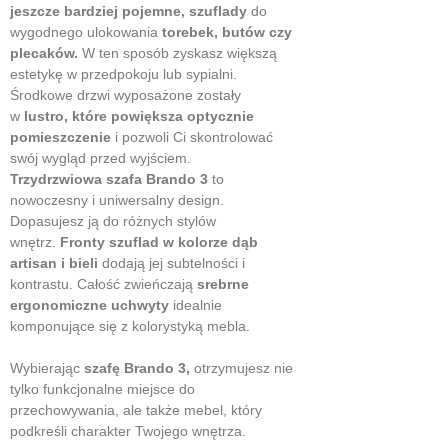
jeszcze bardziej pojemne, szuflady
do
wygodnego ulokowania
torebek, butów czy
plecaków.
W ten sposób zyskasz większą
estetykę w przedpokoju lub sypialni.
Środkowe drzwi wyposażone zostały
w
lustro,
które powiększa optycznie
pomieszczenie
i pozwoli Ci skontrolować
swój wygląd przed wyjściem.
Trzydrzwiowa szafa Brando 3
to
nowoczesny i uniwersalny design.
Dopasujesz ją do różnych stylów
wnętrz.
Fronty szuflad w kolorze dąb
artisan i bieli
dodają jej subtelności i
kontrastu. Całość zwieńczają
srebrne
ergonomiczne uchwyty
idealnie
komponujące się z kolorystyką mebla.
Wybierając
szafę
Brando 3,
otrzymujesz nie
tylko funkcjonalne miejsce do
przechowywania, ale także mebel, który
podkreśli charakter Twojego wnętrza.