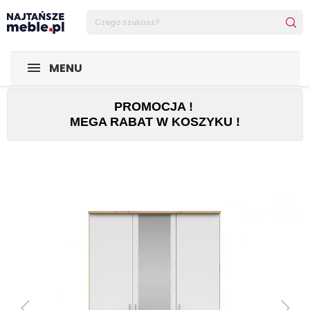
Sklep Najtańsze-meble
MEBLE
Szafy
Szafa Brando 3 
MENU
PROMOCJA !
MEGA RABAT W KOSZYKU !