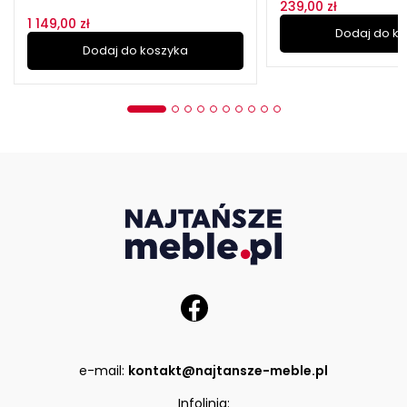
239,00 zł
1 149,00 zł
Dodaj do k
Dodaj do koszyka
e-mail:
kontakt@najtansze-meble.pl
Infolinia: