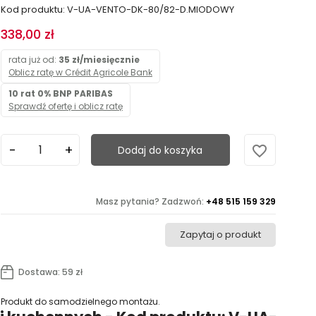
Kod produktu: V-UA-VENTO-DK-80/82-D.MIODOWY
338,00 zł
rata już od:
35 zł/miesięcznie
Oblicz ratę w Crédit Agricole Bank
10 rat 0% BNP PARIBAS
Sprawdź ofertę i oblicz ratę
favorite_border
Dodaj do koszyka
Masz pytania? Zadzwoń:
+48 515 159 329
Zapytaj o produkt
Dostawa: 59 zł
Produkt do samodzielnego montażu.