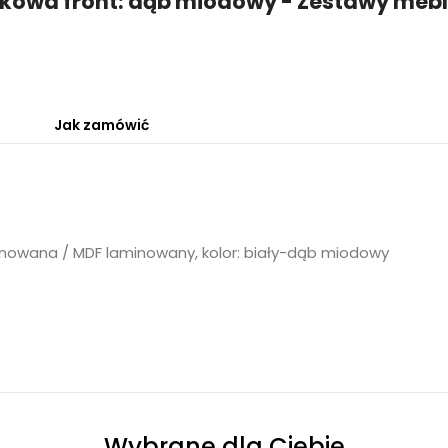
owa front: dąb miodowy - Zestawy mebli
Jak zamówić
inowana / MDF laminowany, kolor: biały-dąb miodowy
Wybrane dla Ciebie