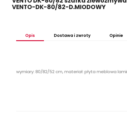
VENTO DK-80/82 szafka zlewozmywak
VENTO-DK-80/82-D.MIODOWY
Opis
Dostawa i zwroty
Opinie
wymiary: 80/82/52 cm, materiał: płyta meblowa lam