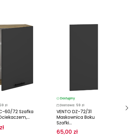
DODA
Dostępny
59 zł
Dostawa: 59 zł
D
C-60/72 Szafka
VENTO DZ-72/31
D
Ociekaczem,...
Maskownica Boku
Ko
Szafki...
zł
Mi
65,00 zł
Cm.