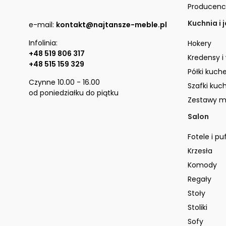
Producenc
Kuchnia i 
e-mail:
kontakt@najtansze-meble.pl
Infolinia:
Hokery
+48 519 806 317
Kredensy i
+48 515 159 329
Półki kuch
Czynne 10.00 - 16.00
Szafki kuc
od poniedziałku do piątku
Zestawy m
Salon
Fotele i pu
Krzesła
Komody
Regały
Stoły
Stoliki
Sofy