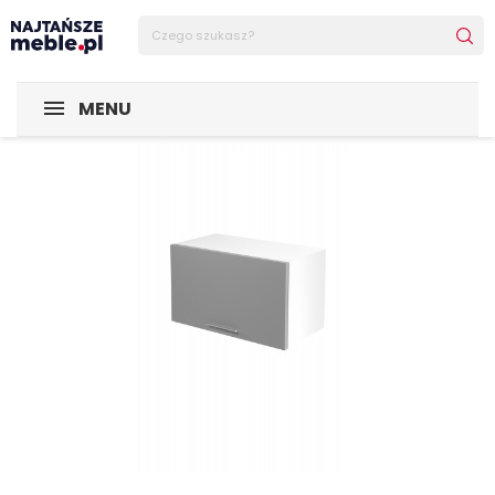
Sklep Najtańsze-meble
POMIESZCZENIA
Kuchnia
Zes
MENU