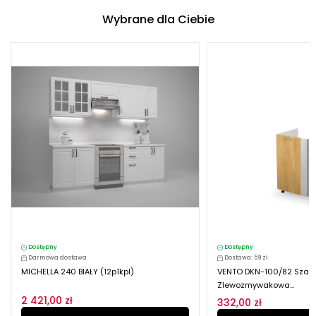
Wybrane dla Ciebie
Dostępny
Dostępny
Darmowa dostawa
Dostawa: 59 zł
MICHELLA 240 BIAŁY (12p1kpl)
VENTO DKN-100/82 Szaf
Zlewozmywakowa...
2 421,00 zł
332,00 zł