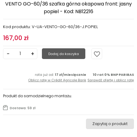
VENTO GO-60/36 szafka górna okapowa front: jasny
popiel - Kod: NB12216
Kod produktu: V-UA-VENTO-GO-60/36-J.POPIEL
167,00 zł
favorite_border
Dodaj do koszyka
rata już od:
17 zł/miesięcznie
10 rat 0% BNP PARIBAS
Oblicz ratę w Crédit Agricole Bank
Sprawdź ofertę i oblicz ratę
Produkt do samodzielnego montażu.
Dostawa: 59 zł
Zapytaj o produkt