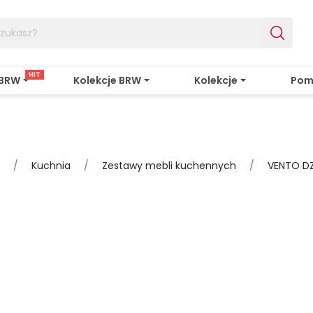
HIT
 BRW
Kolekcje BRW
Kolekcje
Pom
Kuchnia
Zestawy mebli kuchennych
VENTO DZ