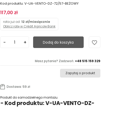
Kod produktu: V-UA-VENTO-DZ-72/57-BEŻOWY
117,00 zł
rata już od:
12 zł/miesięcznie
Oblicz ratę w Crédit Agricole Bank
favorite_border
Dodaj do koszyka
Masz pytania? Zadzwoń:
+48 515 159 329
Zapytaj o produkt
Dostawa: 59 zł
Produkt do samodzielnego montażu.
 - Kod produktu: V-UA-VENTO-DZ-