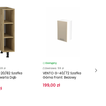
DODA
Dostępny
59 zł
Dostawa: 59 zł
D
20/82 Szafka
VENTO G-40/72 Szafka
D
warta Dąb
Górna Front: Beżowy
Ko
199,00 zł
AG
ł
Gra
1 