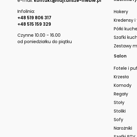
e-mail:
kontakt@najtansze-meble.pl
Infolinia:
Hokery
+48 519 806 317
Kredensy i
+48 515 159 329
Półki kuch
Czynne 10.00 - 16.00
Szafki kuc
od poniedziałku do piątku
Zestawy m
Salon
Fotele i pu
Krzesła
Komody
Regały
Stoły
Stoliki
Sofy
Narożniki
Szafki RTV