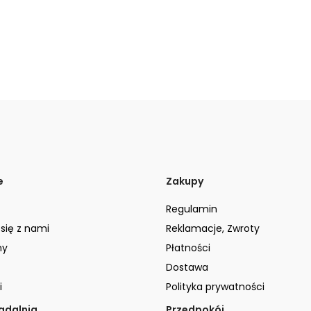
e
Zakupy
Regulamin
 się z nami
Reklamacje, Zwroty
ny
Płatności
Dostawa
i
Polityka prywatności
jadalnia
Przedpokój