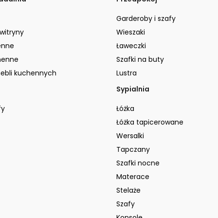
Garderoby i szafy
 witryny
Wieszaki
enne
Ławeczki
henne
Szafki na buty
ebli kuchennych
Lustra
Sypialnia
fy
Łóżka
Łóżka tapicerowane
Wersalki
Tapczany
Szafki nocne
Materace
Stelaże
Szafy
Konsole