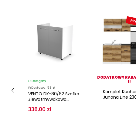
PR
DODATKOWY RABAT
Dostępny
!!
Dostawa: 59 zł
Komplet Kuche
VENTO DK-80/82 Szafka
Junona Line 23
ki
Zlewozmywakowa...
338,00 zł