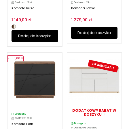
Dostawa: 59 zł
Dostawa: 59 zł
Komoda Ruso
Komoda Loksa
1 149,00 zł
1 279,00 zł
Dodaj do koszyka
Dodaj do koszyka
-580,00 zł
PROMOCJA !
DODATKOWY RABAT W
KOSZYKU !
Dostępny
Dostawa: 59 zł
Komoda Forn
Dostępny
Darmowa dostawa