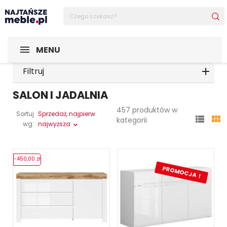
MENU
Filtruj
SALON I JADALNIA
457 produktów w
Sortuj
Sprzedaż, najpierw


kategorii
wg:
najwyższa
-450,00 zł
PROMOCJA !