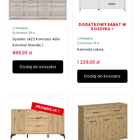
DODATKOWY RABAT W
KOSZYKU !
Dostępny
Dostawa: 59 zł
System JAZZ Komoda 4d1s
Dostępny
Dostawa: 59 zł
Kasztan Nairobi /...
Komoda Loksa
889,00 zł
1 229,00 zł
Dodaj do koszyka
Dodaj do koszyka
PROMOCJA !