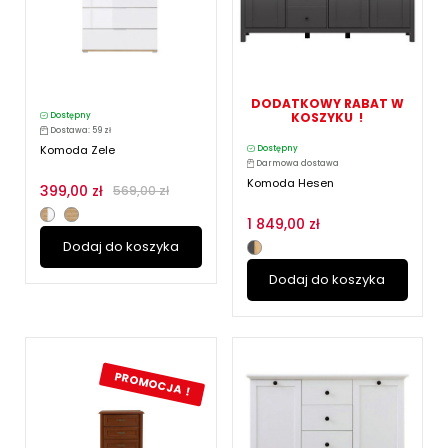
DODATKOWY RABAT W
KOSZYKU !
Dostępny
Dostawa: 59 zł
Komoda Zele
Dostępny
Darmowa dostawa
Komoda Hesen
399,00 zł
569,00 zł
1 849,00 zł
Dodaj do koszyka
Dodaj do koszyka
PROMOCJA !