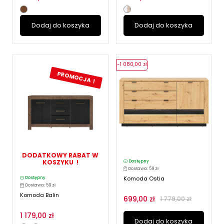
Dodaj do koszyka
Dodaj do koszyka
-1 080,00 zł
PROMOCJA !
DODATKOWY RABAT W
KOSZYKU !
Dostępny
Dostawa: 59 zł
Komoda Ostia
Dostępny
Dostawa: 59 zł
Komoda Balin
699,00 zł
1 779,00 zł
1 179,00 zł
Dodaj do koszyka