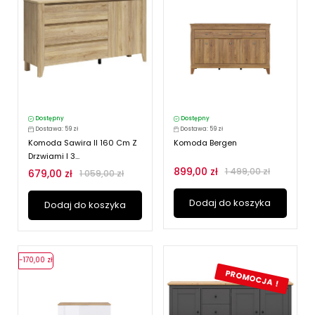
Dostępny
Dostępny
Dostawa: 59 zł
Dostawa: 59 zł
Komoda Sawira II 160 Cm Z
Komoda Bergen
Drzwiami I 3...
899,00 zł
1 499,00 zł
679,00 zł
1 059,00 zł
Dodaj do koszyka
Dodaj do koszyka
-170,00 zł
PROMOCJA !