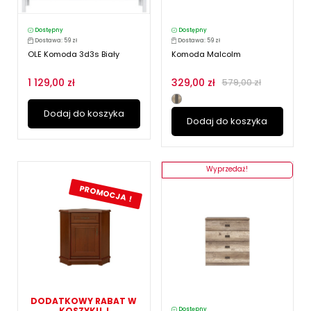
Dostępny
Dostępny
Dostawa: 59 zł
Dostawa: 59 zł
OLE Komoda 3d3s Biały
Komoda Malcolm
1 129,00 zł
329,00 zł
579,00 zł
Dodaj do koszyka
Dodaj do koszyka
Wyprzedaż!
PROMOCJA !
DODATKOWY RABAT W
KOSZYKU !
Dostępny