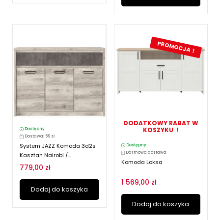
PROMOCJA !
DODATKOWY RABAT W
KOSZYKU !
Dostępny
Dostawa: 59 zł
System JAZZ Komoda 3d2s
Dostępny
Darmowa dostawa
Kasztan Nairobi /...
Komoda Loksa
779,00 zł
1 569,00 zł
Dodaj do koszyka
Dodaj do koszyka