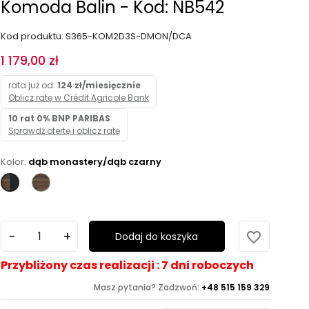
Komoda Balin - Kod: NB542
Kod produktu: S365-KOM2D3S-DMON/DCA
1 179,00 zł
rata już od:
124 zł/miesięcznie
Oblicz ratę w Crédit Agricole Bank
10 rat 0% BNP PARIBAS
Sprawdź ofertę i oblicz ratę
Kolor:
dąb monastery/dąb czarny
dąb
dąb
monastery
monastery/dąb
czarny
favorite_border
Dodaj do koszyka
Przybliżony czas realizacji : 7 dni roboczych
Masz pytania? Zadzwoń:
+48 515 159 329