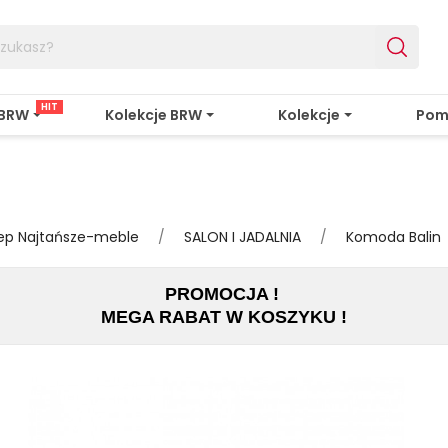
HIT
 BRW
Kolekcje BRW
Kolekcje
Pom
lep Najtańsze-meble
SALON I JADALNIA
Komoda Balin
PROMOCJA !
MEGA RABAT W KOSZYKU !