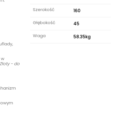
em.
Szerokość
160
Głębokość
45
Waga
58.35kg
flady,
 w
łoty - do
chanizm
tylowym