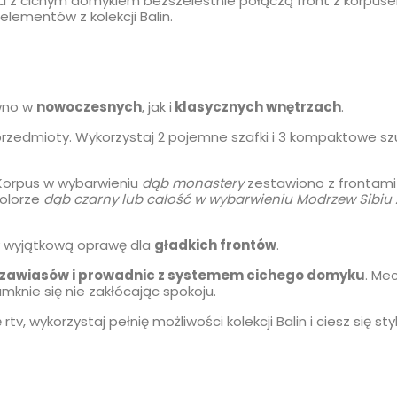
a z cichym domykiem bezszelestnie połączą front z korpus
elementów z kolekcji Balin.
ówno w
nowoczesnych
, jak i
klasycznych wnętrzach
.
rzedmioty. Wykorzystaj 2 pojemne szafki i 3 kompaktowe szu
. Korpus w wybarwieniu
dąb monastery
zestawiono z frontami
kolorze
dąb czarny lub całość w wybarwieniu Modrzew Sibiu Z
zy wyjątkową oprawę dla
gładkich frontów
.
zawiasów i prowadnic z systemem cichego domyku
. Me
amknie się nie zakłócając spokoju.
rtv, wykorzystaj pełnię możliwości kolekcji Balin i ciesz się s