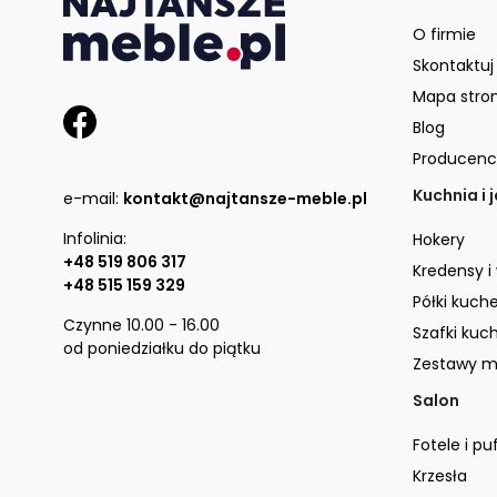
O firmie
Skontaktuj
Mapa stro
Blog
Producenc
Kuchnia i 
e-mail:
kontakt@najtansze-meble.pl
Infolinia:
Hokery
+48 519 806 317
Kredensy i
+48 515 159 329
Półki kuch
Czynne 10.00 - 16.00
Szafki kuc
od poniedziałku do piątku
Zestawy m
Salon
Fotele i pu
Krzesła