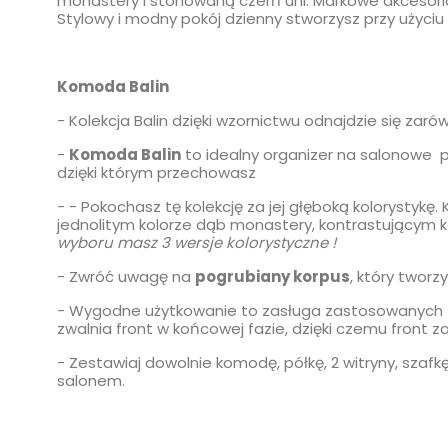
monastery i stonowaną czerń uni. Markowe akcesori
Stylowy i modny pokój dzienny stworzysz przy użyciu 
Komoda Balin
- Kolekcja Balin dzięki wzornictwu odnajdzie się zar
-
Komoda Balin
to idealny organizer na salonowe p
dzięki którym przechowasz
- - Pokochasz tę kolekcję za jej głęboką kolorystykę
jednolitym kolorze dąb monastery, kontrastującym 
wyboru masz 3 wersje kolorystyczne !
- Zwróć uwagę na
pogrubiany korpus
, który twor
- Wygodne użytkowanie to zasługa zastosowanych
zwalnia front w końcowej fazie, dzięki czemu front z
- Zestawiaj dowolnie komodę, półkę, 2 witryny, szafkę 
salonem.