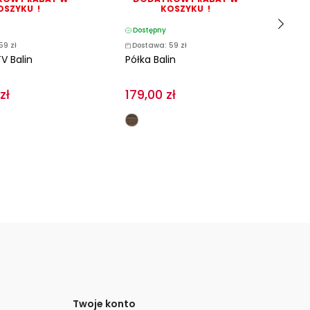
OSZYKU !
KOSZYKU !
Dostępny
D
59 zł
Dostawa: 59 zł
D
V Balin
Półka Balin
Ko
zł
179,00 zł
1 
Twoje konto