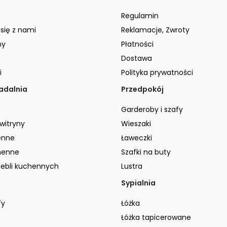
Regulamin
 się z nami
Reklamacje, Zwroty
ny
Płatności
Dostawa
i
Polityka prywatności
jadalnia
Przedpokój
Garderoby i szafy
 witryny
Wieszaki
enne
Ławeczki
henne
Szafki na buty
ebli kuchennych
Lustra
Sypialnia
fy
Łóżka
Łóżka tapicerowane