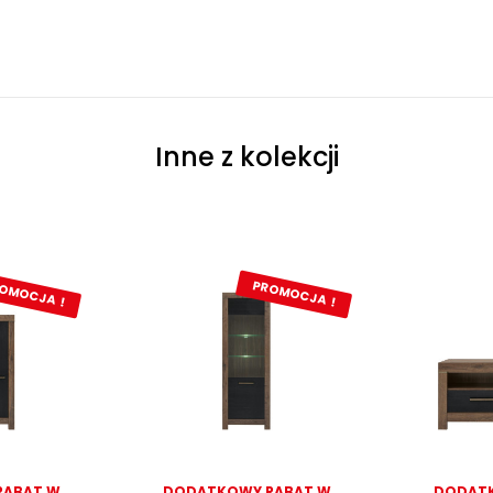
Inne z kolekcji
OMOCJA !
PROMOCJA !
RABAT W
DODATKOWY RABAT W
DODATK