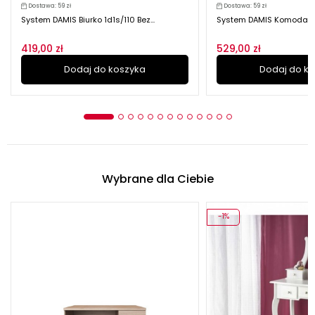
Dostawa: 59 zł
Dostawa: 59 zł
System DAMIS Biurko 1d1s/110 Bez...
System DAMIS Komoda 
419,00 zł
529,00 zł
Dodaj do koszyka
Dodaj do k
Wybrane dla Ciebie
-1%