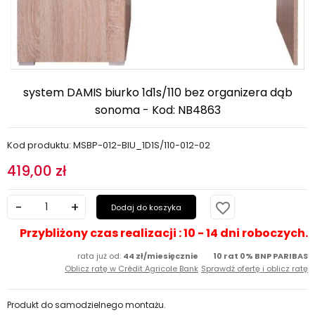
system DAMIS biurko 1d1s/110 bez organizera dąb
sonoma - Kod: NB4863
Kod produktu: MSBP-012-BIU_1D1S/110-012-02
419,00 zł
favorite_border
Dodaj do koszyka
Przybliżony czas realizacji : 10 - 14 dni roboczych.
rata już od:
44 zł/miesięcznie
10 rat 0% BNP PARIBAS
Oblicz ratę w Crédit Agricole Bank
Sprawdź ofertę i oblicz ratę
Produkt do samodzielnego montażu.