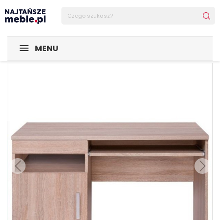
Sklep Najtańsze-meble
POMIESZCZENIA
Biuro
Biurka
MENU