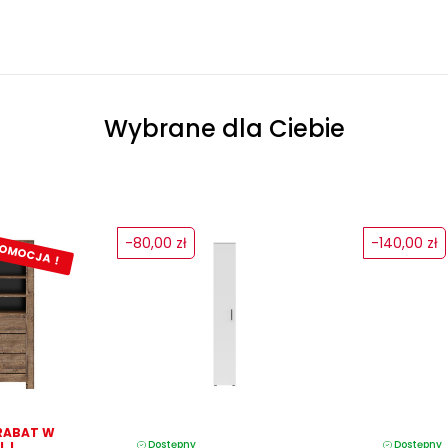
Wybrane dla Ciebie
-80,00 zł
-140,00 zł
OMOCJA !
RABAT W
Dostępny
Dostępny
 !