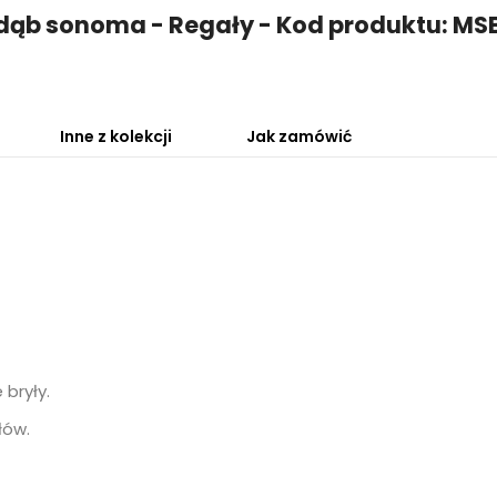
 dąb sonoma - Regały - Kod produktu: M
Inne z kolekcji
Jak zamówić
 bryły.
łów.