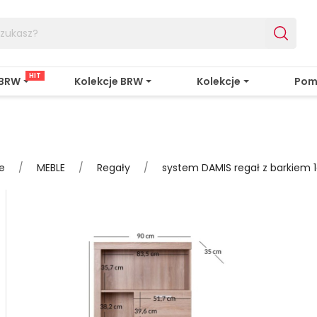
HIT
 BRW
Kolekcje BRW
Kolekcje
Pom
e
MEBLE
Regały
system DAMIS regał z barkiem 