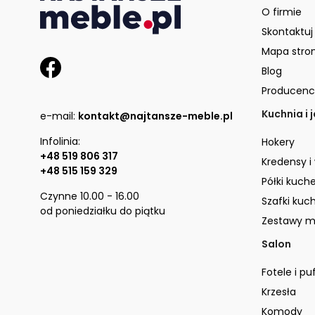
O firmie
Skontaktuj
Mapa stro
Blog
Producenc
Kuchnia i 
e-mail:
kontakt@najtansze-meble.pl
Infolinia:
Hokery
+48 519 806 317
Kredensy i
+48 515 159 329
Półki kuch
Czynne 10.00 - 16.00
Szafki kuc
od poniedziałku do piątku
Zestawy m
Salon
Fotele i pu
Krzesła
Komody