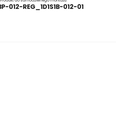
Produkt do samodzielnego montażu.
SBP-012-REG_1D1S1B-012-01