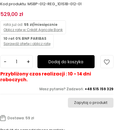
Kod produktu: MSBP-012-REG_1D1S1B-012-01
529,00 zł
rata już od:
55 zł/miesięcznie
Oblicz ratę w Crédit Agricole Bank
10 rat 0% BNP PARIBAS
Sprawdź ofertę i oblicz ratę
favorite_border
Dodaj do koszyka
Przybliżony czas realizacji : 10 - 14 dni
roboczych.
Masz pytania? Zadzwoń:
+48 515 159 329
Zapytaj o produkt
Dostawa: 59 zł