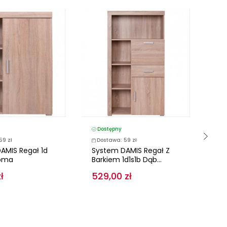
Dostępny
D
59 zł
Dostawa: 59 zł
D
AMIS Regał 1d
System DAMIS Regał Z
Sy
oma
Barkiem 1d1s1b Dąb...
Dą
ł
529,00 zł
35