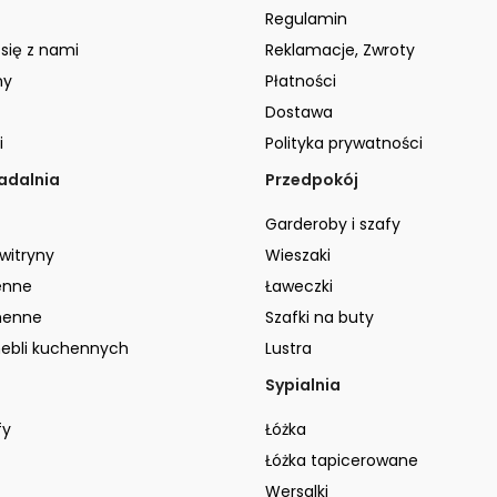
Regulamin
 się z nami
Reklamacje, Zwroty
ny
Płatności
Dostawa
i
Polityka prywatności
jadalnia
Przedpokój
Garderoby i szafy
 witryny
Wieszaki
enne
Ławeczki
henne
Szafki na buty
ebli kuchennych
Lustra
Sypialnia
fy
Łóżka
Łóżka tapicerowane
Wersalki