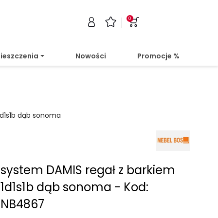
0
ieszczenia
Nowości
Promocje %
1d1s1b dąb sonoma
system DAMIS regał z barkiem
1d1s1b dąb sonoma - Kod:
NB4867