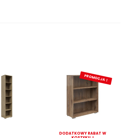
PROMOCJA !
DODATKOWY RABAT W
D
KOSZYKU !