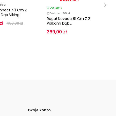
59 zł
Dostępny
D
nnect 43 Cm Z
Dostawa: 59 zł
D
 Dąb Viking
Regał Nevada 81 Cm Z 2
Re
zł
489,00 zł
Półkami Dąb...
Ho
369,00 zł
3 
Twoje konto