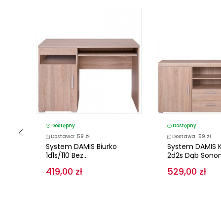
Dostępny
Dostępny
Dostawa: 59 zł
Dostawa: 59 zł
a
System DAMIS Biurko
System DAMIS
1d1s/110 Bez...
2d2s Dąb Son
419,00 zł
529,00 zł