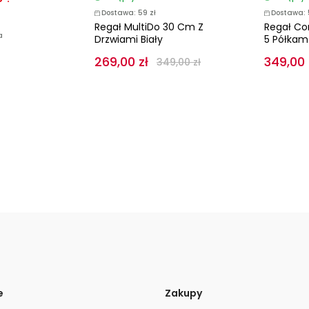
Dostawa: 59 zł
Dostawa: 
Regał MultiDo 30 Cm Z
Regał Co
a
Drzwiami Biały
5 Półkam
269,00 zł
349,00 
349,00 zł
e
Zakupy