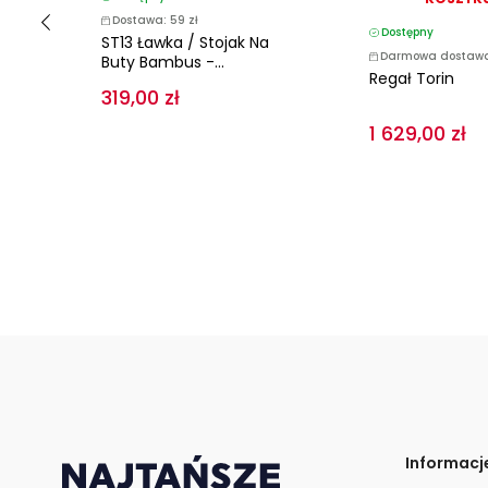
Dostawa: 59 zł
Dostępny
Z
ST13 Ławka / Stojak Na
Darmowa dostaw
Buty Bambus -...
Regał Torin
319,00 zł
1 629,00 zł
Informacj