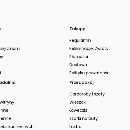
e
Zakupy
Regulamin
 się z nami
Reklamacje, Zwroty
ny
Płatności
Dostawa
i
Polityka prywatności
jadalnia
Przedpokój
Garderoby i szafy
 witryny
Wieszaki
enne
Ławeczki
henne
Szafki na buty
ebli kuchennych
Lustra