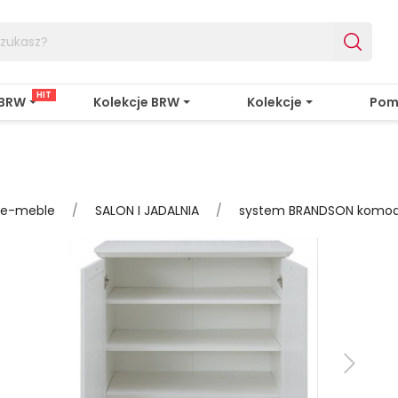
HIT
 BRW
Kolekcje BRW
Kolekcje
Pom
sze-meble
SALON I JADALNIA
system BRANDSON komoda