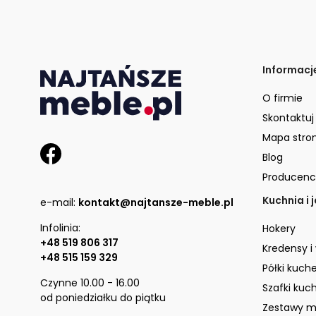
Informacj
O firmie
Skontaktuj
Mapa stro
Blog
Producenc
Kuchnia i 
e-mail:
kontakt@najtansze-meble.pl
Infolinia:
Hokery
+48 519 806 317
Kredensy i
+48 515 159 329
Półki kuch
Czynne 10.00 - 16.00
Szafki kuc
od poniedziałku do piątku
Zestawy m