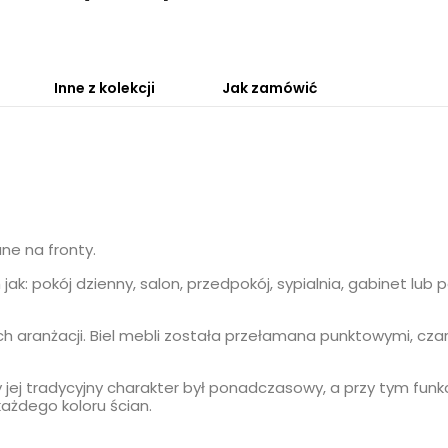
Inne z kolekcji
Jak zamówić
e na fronty.
ak: pokój dzienny, salon, przedpokój, sypialnia, gabinet lub 
h aranżacji. Biel mebli została przełamana punktowymi, cza
jej tradycyjny charakter był ponadczasowy, a przy tym funkc
ażdego koloru ścian.