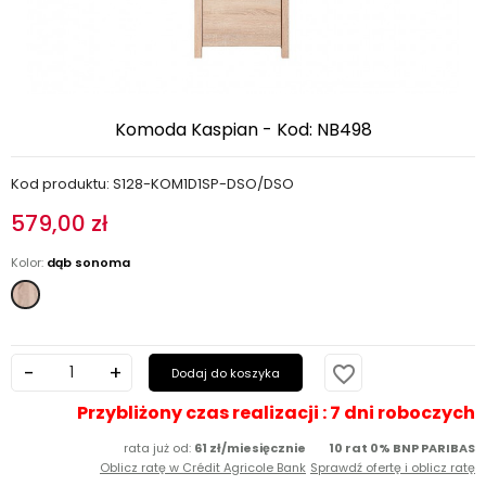
Komoda Kaspian - Kod: NB498
Kod produktu: S128-KOM1D1SP-DSO/DSO
579,00 zł
Kolor:
dąb sonoma
dąb
sonoma
favorite_border
Dodaj do koszyka
Przybliżony czas realizacji : 7 dni roboczych
rata już od:
61 zł/miesięcznie
10 rat 0% BNP PARIBAS
Oblicz ratę w Crédit Agricole Bank
Sprawdź ofertę i oblicz ratę