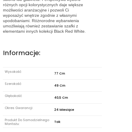
różnych opcji kolorystycznych daje większe
możliwości aranżacyjne i pozwoli Ci
wyposażyć wnętrze zgodnie z własnymi
upodobaniami. Różnorodne wybarwienia
umożliwiają również zestawianie szafki z
elementami innych kolekcji Black Red White.
Informacje:
Wysokość
77 Cm
Szerokość
49 Cm
Głębokość
40,5 Cm
Okres Gwarancji:
24 Miesiące
Produkt Do Samodzielnego
Tak
Montażu: