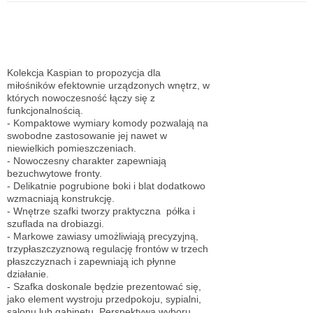
Kolekcja Kaspian to propozycja dla
miłośników efektownie urządzonych wnętrz, w
których nowoczesność łączy się z
funkcjonalnością.
- Kompaktowe wymiary komody pozwalają na
swobodne zastosowanie jej nawet w
niewielkich pomieszczeniach.
- Nowoczesny charakter zapewniają
bezuchwytowe fronty.
- Delikatnie pogrubione boki i blat dodatkowo
wzmacniają konstrukcję.
- Wnętrze szafki tworzy praktyczna półka i
szuflada na drobiazgi.
- Markowe zawiasy umożliwiają precyzyjną,
trzypłaszczyznową regulację frontów w trzech
płaszczyznach i zapewniają ich płynne
działanie.
- Szafka doskonale będzie prezentować się,
jako element wystroju przedpokoju, sypialni,
salonu lub gabinetu. Perspektywa wyboru