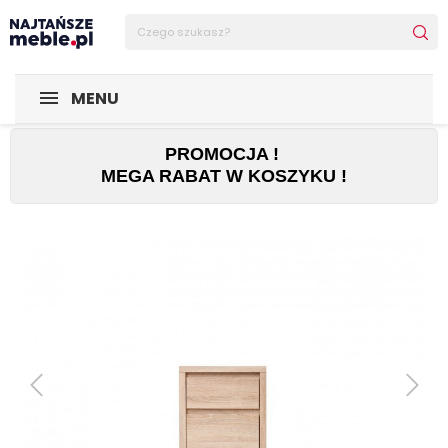
Sklep Najtańsze-meble
SALON I JADALNIA
Komoda Kaspi
MENU
PROMOCJA !
MEGA RABAT W KOSZYKU !