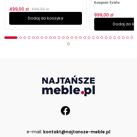
Kaspian Szafa
499,00 zł
699,00 zł
999,00 zł
Dodaj do koszyka
Dodaj do k
e-mail:
kontakt@najtansze-meble.pl