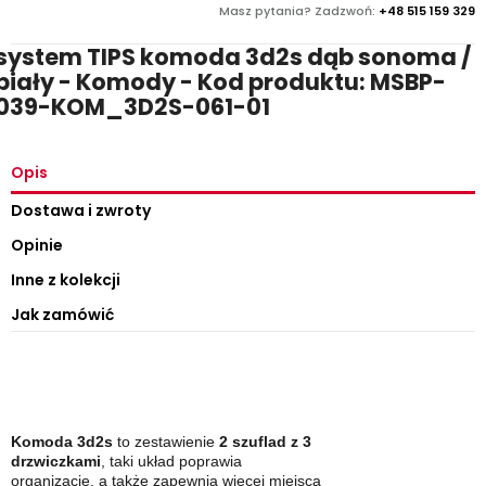
Masz pytania? Zadzwoń:
+48 515 159 329
system TIPS komoda 3d2s dąb sonoma /
biały - Komody - Kod produktu: MSBP-
039-KOM_3D2S-061-01
Opis
Dostawa i zwroty
Opinie
Inne z kolekcji
Jak zamówić
Komoda 3d2s
to zestawienie
2 szuflad z 3
drzwiczkami
, taki układ poprawia
organizację, a także zapewnia wiecęj miejsca