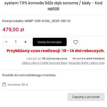
system TIPS komoda 3d2s dąb sonoma / biały - Kod:
NB5191
Kod produktu: MSBP-039-KOM_3D2S-061-01
479,00 zł
favorite_border
Dodaj do koszyka
Przybliżony czas realizacji : 10 - 14 dni roboczych.
rata już od:
50 zł/miesięcznie
10 rat 0% BNP PARIBAS
Oblicz ratę w Crédit Agricole Bank
Sprawdź ofertę i oblicz ratę
Produkt do samodzielnego montażu.
Dostawa: 59 zł
Zapytaj o produkt