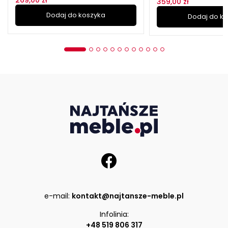
269,00 zł
359,00 zł
Dodaj do koszyka
Dodaj do k
e-mail:
kontakt@najtansze-meble.pl
Infolinia:
+48 519 806 317