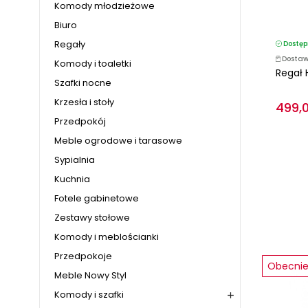
Komody młodzieżowe
Biuro
Regały
Dostęp
Dostaw
Komody i toaletki
Regał 
Szafki nocne
Krzesła i stoły
499,0
Przedpokój
Meble ogrodowe i tarasowe
Sypialnia
Kuchnia
Fotele gabinetowe
Zestawy stołowe
Komody i meblościanki
Przedpokoje
Obecnie 
Meble Nowy Styl
Komody i szafki
