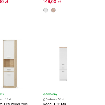
00 zł
149,00 zł
pny
Dostępny
wa: 59 zł
Dostawa: 59 zł
m TIPS Regał 2d1s
Regał TOP MIX