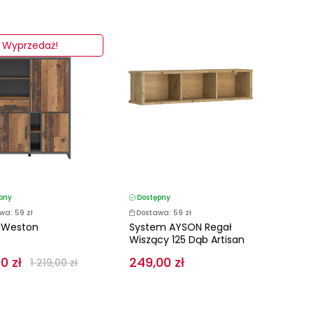
Wyprzedaż!
pny
Dostępny
wa: 59 zł
Dostawa: 59 zł
 Weston
System AYSON Regał
Wiszący 125 Dąb Artisan
0 zł
249,00 zł
1 219,00 zł