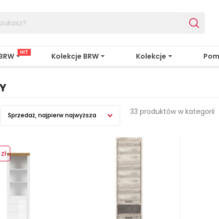
HIT
 BRW
Kolekcje BRW
Kolekcje
Pom
Y
33 produktów w kategorii
Sprzedaż, najpierw najwyższa
zł