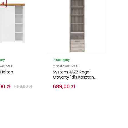
 zł
pny
Dostępny
wa: 59 zł
Dostawa: 59 zł
 Holten
System JAZZ Regał
Otwarty 1d1s Kasztan...
00 zł
689,00 zł
1 119,00 zł