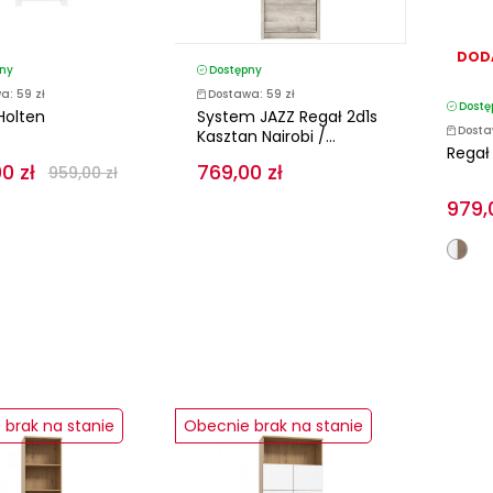
DOD
ny
Dostępny
a: 59 zł
Dostawa: 59 zł
Dostę
Holten
System JAZZ Regał 2d1s
Dosta
Kasztan Nairobi /...
Regał
0 zł
769,00 zł
959,00 zł
979,
brak na stanie
Obecnie brak na stanie