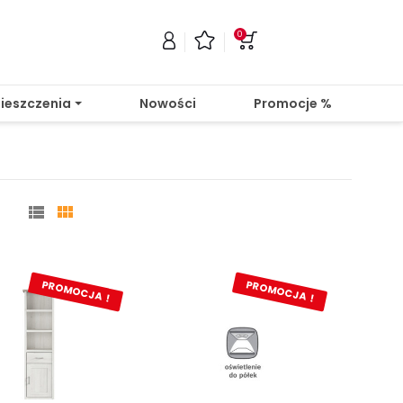
0
ieszczenia
Nowości
Promocje %


PROMOCJA !
PROMOCJA !