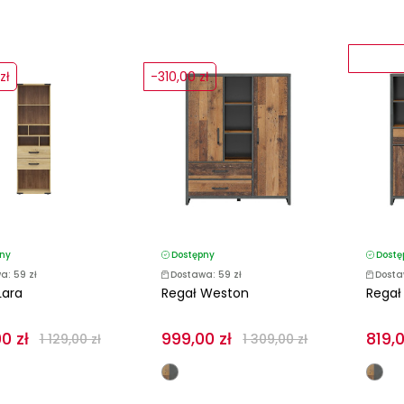
zł
-310,00 zł
ny
Dostępny
Dostę
a: 59 zł
Dostawa: 59 zł
Dosta
Lara
Regał Weston
Regał
0 zł
999,00 zł
819,0
1 129,00 zł
1 309,00 zł