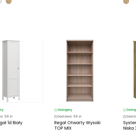
ny
Dostępny
Dostę
a: 59 zł
Dostawa: 59 zł
Dosta
ał 1d Biały
Regał Otwarty Wysoki
Syste
TOP MIX
Niska 