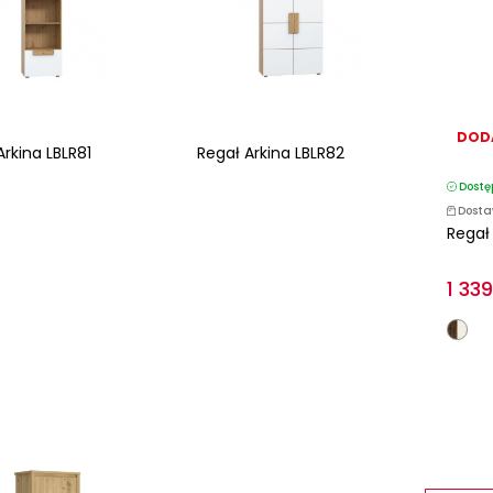
DOD
Arkina LBLR81
Regał Arkina LBLR82
Dostę
Dosta
Regał
1 339