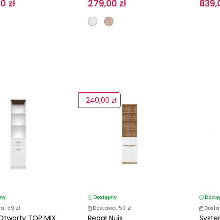
0 zł
279,00 zł
839,
-240,00 zł
ny
Dostępny
Dostę
a: 59 zł
Dostawa: 59 zł
Dosta
Otwarty TOP MIX
Regał Nuis
Syste