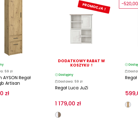
-520,00
PROMOCJA !
DODATKOWY RABAT W
ny
Dostę
KOSZYKU !
a: 59 zł
Dosta
Dostępny
m AYSON Regał
Regał
Dostawa: 59 zł
ąb Artisan
Regał Luca JuZi
0 zł
599,
1 179,00 zł