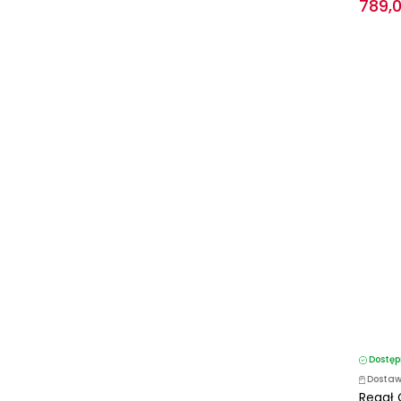
789,0
Dostęp
Dostaw
Regał 