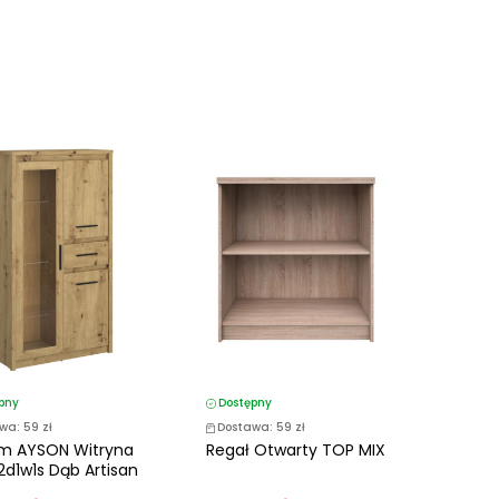
pny
Dostępny
wa: 59 zł
Dostawa: 59 zł
m AYSON Witryna
Regał Otwarty TOP MIX
2d1w1s Dąb Artisan