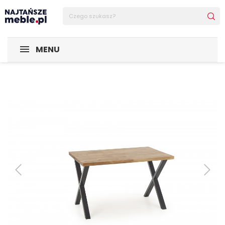
Sklep Najtańsze-meble
MEBLE
Stoliki Kawowe
Stoliki
MENU