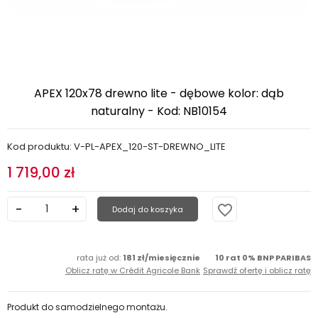
APEX 120x78 drewno lite - dębowe kolor: dąb
naturalny - Kod: NB10154
Kod produktu: V-PL-APEX_120-ST-DREWNO_LITE
1 719,00 zł
favorite_border
Dodaj do koszyka
rata już od:
181 zł/miesięcznie
10 rat 0% BNP PARIBAS
Oblicz ratę w Crédit Agricole Bank
Sprawdź ofertę i oblicz ratę
Produkt do samodzielnego montażu.