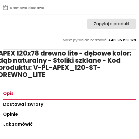
Darmowa dostawa
Zapytaj o produkt
Masz pytania? Zadzwoń:
+48 515 159 329
APEX 120x78 drewno lite - dębowe kolor:
dąb naturalny - Stoliki szklane - Kod
produktu: V-PL-APEX_120-ST-
DREWNO_LITE
Opis
Dostawa i zwroty
Opinie
Jak zamówić