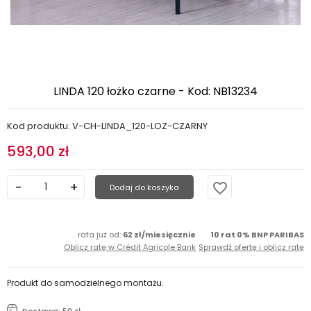
LINDA 120 łożko czarne - Kod: NB13234
Kod produktu: V-CH-LINDA_120-LOZ-CZARNY
593,00 zł
favorite_border
Dodaj do koszyka
rata już od:
62 zł/miesięcznie
10 rat 0% BNP PARIBAS
Oblicz ratę w Crédit Agricole Bank
Sprawdź ofertę i oblicz ratę
Produkt do samodzielnego montażu.
Dostawa: 59 zł