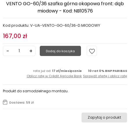
VENTO GO-60/36 szafka górna okapowa front: dąb
miodowy - Kod: NB10576
Kod produktu: V-UA-VENTO-GO-60/36-D.MIODOWY
167,00 zł
favorite_border
Dodaj do koszyka
rata już od:
17 zł/miesięcznie
10 rat 0% BNP PARIBAS
Oblicz ratę w Crédit Agricole Bank
Sprawdź ofertę i oblicz ratę
Produkt do samodzielnego montażu.
Dostawa: 59 zł
Zapytaj o produkt