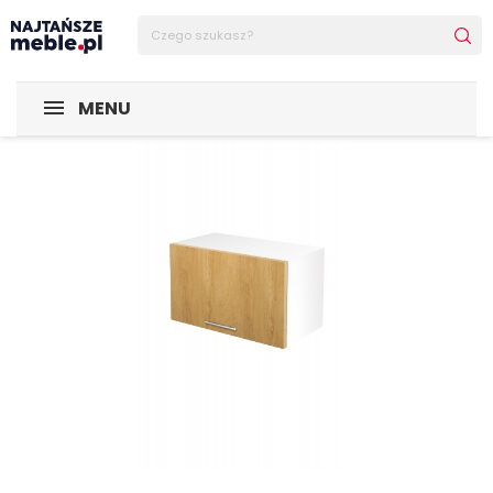
Sklep Najtańsze-meble
POMIESZCZENIA
Kuchnia
Zes
MENU