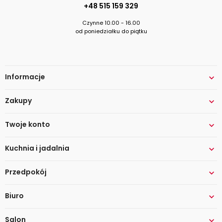
+48 515 159 329
Czynne 10.00 - 16.00
od poniedziałku do piątku
Informacje

Zakupy

Twoje konto

Kuchnia i jadalnia

Przedpokój

Biuro

Salon
