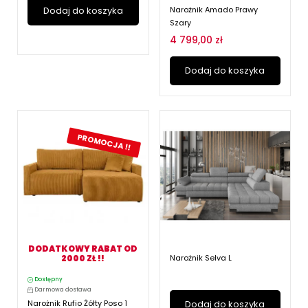
Dodaj do koszyka
Narożnik Amado Prawy
Szary
4 799,00 zł
Dodaj do koszyka
PROMOCJA !!
DODATKOWY RABAT OD
2000 ZŁ !!
Narożnik Selva L
Dostępny
Darmowa dostawa
Narożnik Rufio Żółty Poso 1
Dodaj do koszyka