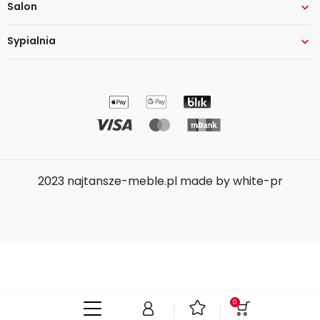
Salon

Sypialnia

2023 najtansze-meble.pl made by white-pr
0