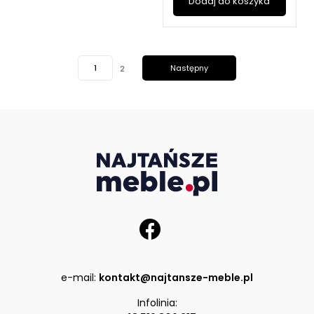
Dodaj do koszyka
1
Następny
2
e-mail:
kontakt@najtansze-meble.pl
Infolinia: