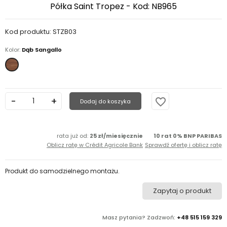
Półka Saint Tropez - Kod: NB965
Kod produktu: STZB03
Kolor:
Dąb Sangallo
Dąb
Sangallo
favorite_border
Dodaj do koszyka
rata już od:
25 zł/miesięcznie
10 rat 0% BNP PARIBAS
Oblicz ratę w Crédit Agricole Bank
Sprawdź ofertę i oblicz ratę
Produkt do samodzielnego montażu.
Zapytaj o produkt
Masz pytania? Zadzwoń:
+48 515 159 329