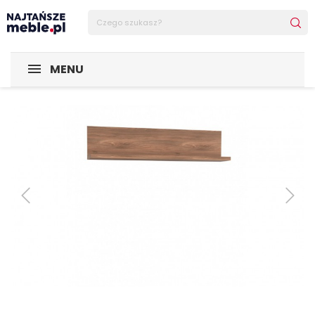
Sklep Najtańsze-meble
MEBLE
Półki
Półka Saint Trop
MENU