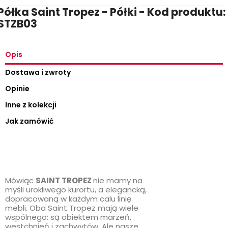
Półka Saint Tropez - Półki - Kod produktu:
STZB03
Opis
Dostawa i zwroty
Opinie
Inne z kolekcji
Jak zamówić
Mówiąc
SAINT TROPEZ
nie mamy na
myśli urokliwego kurortu, a elegancką,
dopracowaną w każdym calu linię
mebli. Oba Saint Tropez mają wiele
wspólnego: są obiektem marzeń,
westchnień i zachwytów. Ale nasze