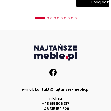
Dodaj do k
e-mail:
kontakt@najtansze-meble.pl
Infolinia:
+48 519 806 317
+48 515 159 329