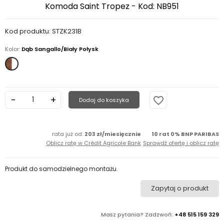
Komoda Saint Tropez - Kod: NB951
Kod produktu: STZK231B
Kolor:
Dąb Sangallo/Biały Połysk
Dąb
Sangallo/Biały
Połysk
favorite_border
Dodaj do koszyka
rata już od:
203 zł/miesięcznie
10 rat 0% BNP PARIBAS
Oblicz ratę w Crédit Agricole Bank
Sprawdź ofertę i oblicz ratę
Produkt do samodzielnego montażu.
Zapytaj o produkt
Masz pytania? Zadzwoń:
+48 515 159 329