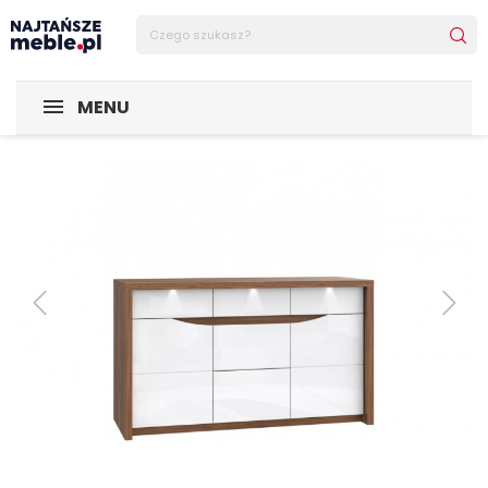
Sklep Najtańsze-meble
SALON I JADALNIA
Komoda Saint
MENU