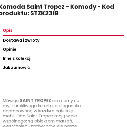
Komoda Saint Tropez - Komody - Kod
produktu: STZK231B
Opis
Dostawa i zwroty
Opinie
Inne z kolekcji
Jak zamówić
Mówiąc
SAINT TROPEZ
nie mamy na
myśli urokliwego kurortu, a elegancką,
dopracowaną w każdym calu linię
mebli. Oba Saint Tropez mają wiele
wspólnego: są obiektem marzeń,
westchnień i zachwytów. Ale nasze