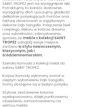
SAINT TROPEZ jest na wyciągnięcie ręki.
Potraktujmy to bardzo dosłownie:
wyciągnijmy dłoń i poczujmy gładkość
delikatnie połyskujących frontów oraz
fakturę obramowań w wyjątkowym
dekorze Dąb Sangallo. Połączenie bieli
i ciepłego dekoru w kolorze drewna
oraz subtelności i zdecydowania,
sprawia, że
meble z kolekcji SAINT
TROPEZ
odnajdą swoje miejsce
zarówno
w stylu nowoczesnym,
klasycznym, jak i
śródziemnomorskim.
Szeroka komoda z kolekcji mebli do
salonu SAINT TROPEZ.
Korpus komody wykonany został w
ciepłym wybarwieniu Dąb Sangallo,
fronty dostępne są w białym połysku.
Stylowe zestawienie kolorów
wyeksponowano, dzięki punktowemu
oświetleniu zamontowanemu na
wieńcu mebla.