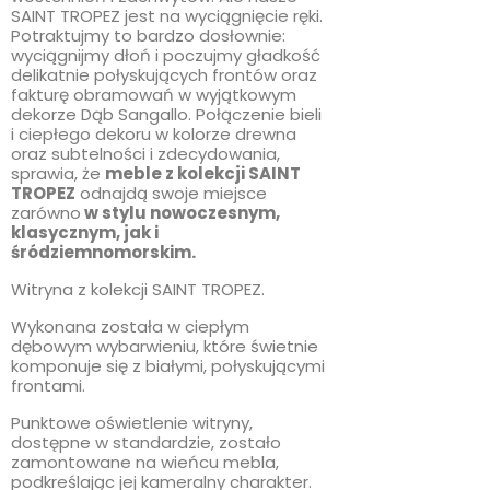
SAINT TROPEZ jest na wyciągnięcie ręki.
Potraktujmy to bardzo dosłownie:
wyciągnijmy dłoń i poczujmy gładkość
delikatnie połyskujących frontów oraz
fakturę obramowań w wyjątkowym
dekorze Dąb Sangallo. Połączenie bieli
i ciepłego dekoru w kolorze drewna
oraz subtelności i zdecydowania,
sprawia, że
meble z kolekcji SAINT
TROPEZ
odnajdą swoje miejsce
zarówno
w stylu nowoczesnym,
klasycznym, jak i
śródziemnomorskim.
Witryna z kolekcji SAINT TROPEZ.
Wykonana została w ciepłym
dębowym wybarwieniu, które świetnie
komponuje się z białymi, połyskującymi
frontami.
Punktowe oświetlenie witryny,
dostępne w standardzie, zostało
zamontowane na wieńcu mebla,
podkreślając jej kameralny charakter.