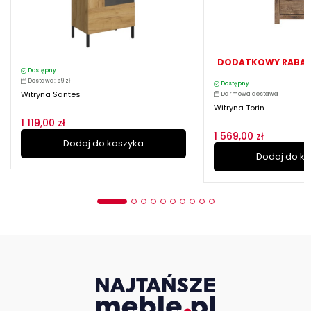
DODATKOWY RABAT
Dostępny
Dostawa: 59 zł
Dostępny
Witryna Santes
Darmowa dostawa
Witryna Torin
1 119,00 zł
1 569,00 zł
Dodaj do koszyka
Dodaj do k