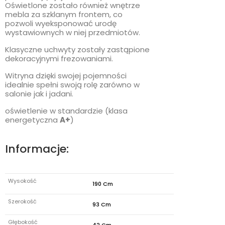
Oświetlone zostało również wnętrze
mebla za szklanym frontem, co
pozwoli wyeksponować urodę
wystawiownych w niej przedmiotów.
Klasyczne uchwyty zostały zastąpione
dekoracyjnymi frezowaniami.
Witryna dzięki swojej pojemności
idealnie spełni swoją rolę zarówno w
salonie jak i jadani.
oświetlenie w standardzie (klasa
energetyczna
A+
)
Informacje:
Wysokość
190 Cm
Szerokość
93 Cm
Głębokość
42 Cm