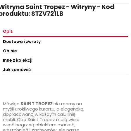
Witryna Saint Tropez - Witryny - Kod
produktu: STZV721LB
Opis
Dostawa i zwroty
Opinie
Inne z kolekcji
Jak zamówić
Mówiąc
SAINT TROPEZ
nie mamy na
myśli urokliwego kurortu, a elegancką,
dopracowaną w każdym calu linię
mebli. Oba Saint Tropez mają wiele
wspólnego: są obiektem marzeń,
westchnień i zachwytów. Ale nasze