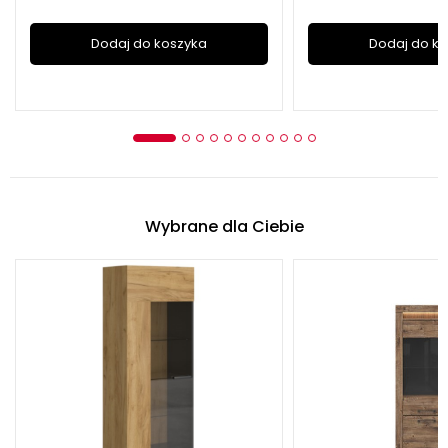
Dodaj do koszyka
Dodaj do k
Wybrane dla Ciebie