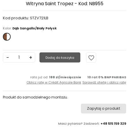
Witryna Saint Tropez - Kod: NB955
Kod produktu: STZV721LB
Kolor:
Dąb Sangallo/Biały Połysk
Dąb
Sangallo/Biały
Połysk
favorite_border
Dodaj do koszyka
rata już od:
188 zł/miesięcznie
10 rat 0% BNP PARIBAS
Oblicz ratę w Crédit Agricole Bank
Sprawdź ofertę i oblicz ratę
Produkt do samodzielnego montażu.
Zapytaj o produkt
Masz pytania? Zadzwoń:
+48 515 159 329