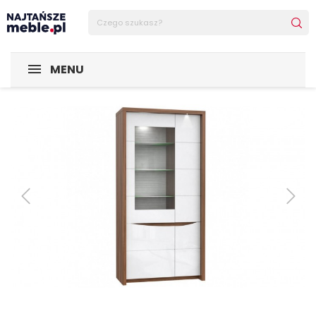
Sklep Najtańsze-meble
MEBLE
Witryny
Witryna Saint
MENU