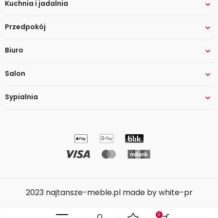
Kuchnia i jadalnia

Przedpokój

Biuro

Salon

Sypialnia

2023 najtansze-meble.pl made by white-pr
0