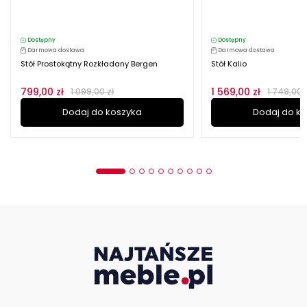
Dostępny
Dostępny
Darmowa dostawa
Darmowa dostawa
Stół Prostokątny Rozkładany Bergen
Stół Kalio
799,00 zł
1 569,00 zł
1 099,00 zł
1 749,00 
Dodaj do koszyka
Dodaj do k