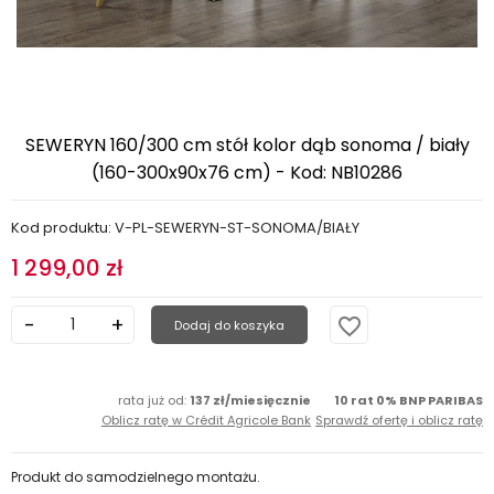
SEWERYN 160/300 cm stół kolor dąb sonoma / biały
(160-300x90x76 cm) - Kod: NB10286
Kod produktu: V-PL-SEWERYN-ST-SONOMA/BIAŁY
1 299,00 zł
favorite_border
Dodaj do koszyka
rata już od:
137 zł/miesięcznie
10 rat 0% BNP PARIBAS
Oblicz ratę w Crédit Agricole Bank
Sprawdź ofertę i oblicz ratę
Produkt do samodzielnego montażu.