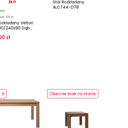
Stół Rozkładany
ZŁ !!
ALCT44-D78
pny
wa: 59 zł
Rozkładany Velton
00/240x90 Dąb...
00 zł
 zł
Obecnie brak na stanie