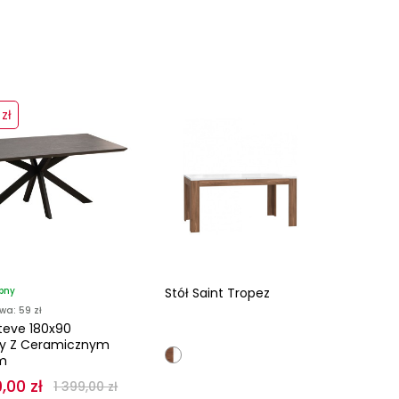
zł
pny
Stół Saint Tropez
wa: 59 zł
Steve 180x90
y Z Ceramicznym
m
,00 zł
1 399,00 zł