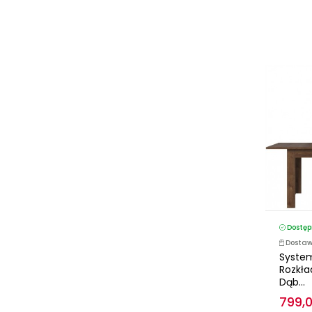
Dostęp
Dostaw
System
Rozkła
Dąb...
799,0