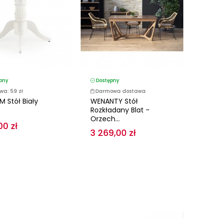
pny
Dostępny
wa: 59 zł
Darmowa dostawa
M Stół Biały
WENANTY Stół
Rozkładany Blat -
Orzech...
00 zł
3 269,00 zł