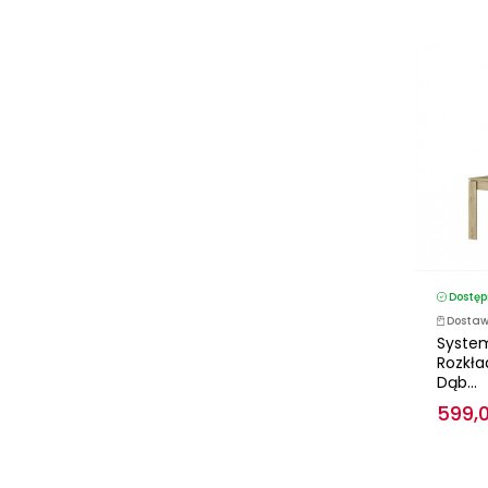
Dostęp
Dostaw
System
Rozkła
Dąb...
599,0