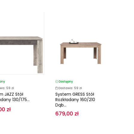
pny
Dostępny
wa: 59 zł
Dostawa: 59 zł
m JAZZ Stół
System GRESS Stół
dany 130/175...
Rozkładany 160/210
Dąb...
00 zł
679,00 zł