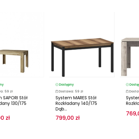
ny
Dostępny
Dostę
a: 59 zł
Dostawa: 59 zł
Dosta
 SAPORI Stół
System MARES Stół
Syste
dany 130/175
Rozkładany 140/175
Rozkła
Dąb...
769,
0 zł
799,00 zł