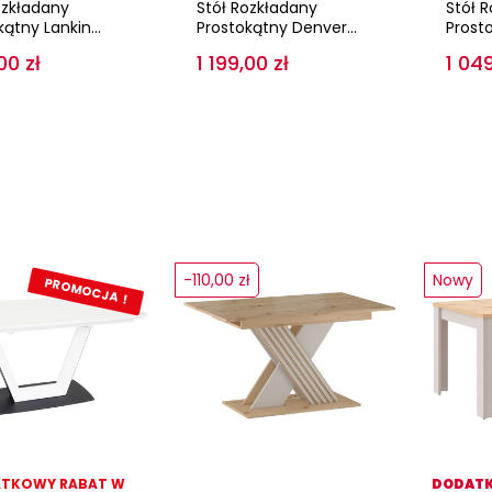
ozkładany
Stół Rozkładany
Stół 
ątny Lankin...
Prostokątny Denver...
Prosto
00 zł
1 199,00 zł
1 049
-110,00 zł
Nowy
PROMOCJA !
TKOWY RABAT W
DODATK