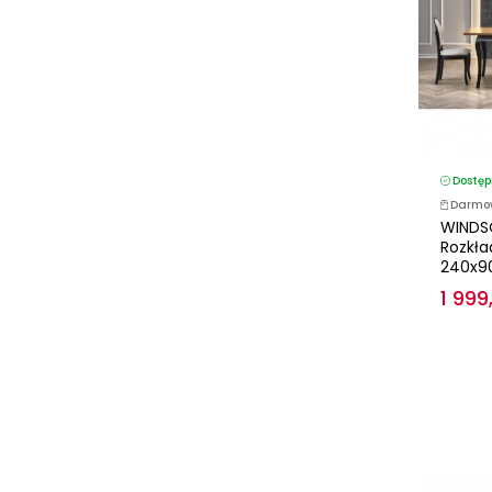
Dostęp
Darmo
WINDSO
Rozkła
240x90
1 999