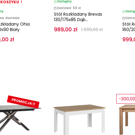
Dostępny
KOSZYKU !
Dostawa: 59 zł
ny
Dostę
Stół Rozkładany Brevas
wa dostawa
Dosta
130/175x85 Dąb...
ozkładany Ohio
Stół 
989,00 zł
0x90 Biały
1 099,00 zł
160/2
,00 zł
999,
-300,00
PROMOCJA !!