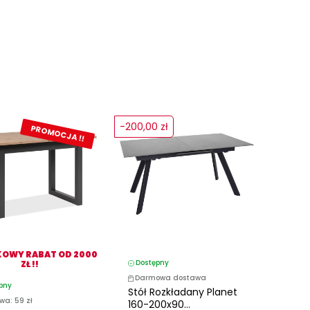
-200,00 zł
PROMOCJA !!
OWY RABAT OD 2000
Dostępny
ZŁ !!
Darmowa dostawa
pny
Stół Rozkładany Planet
wa: 59 zł
160-200x90...