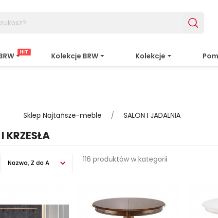
HIT
 BRW
Kolekcje BRW
Kolekcje
Pom
Sklep Najtańsze-meble
SALON I JADALNIA
I KRZESŁA
116 produktów w kategorii
Nazwa, Z do A