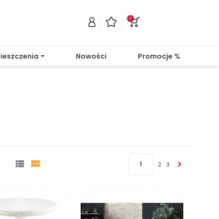
0
ieszczenia
Nowości
Promocje %


1
2
3