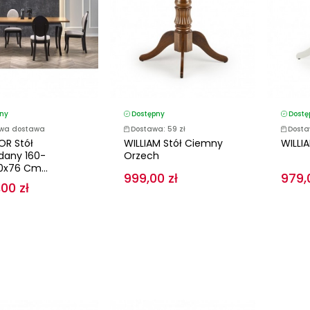
ny
Dostępny
Dostę
wa dostawa
Dostawa: 59 zł
Dosta
R Stół
WILLIAM Stół Ciemny
WILLIA
dany 160-
Orzech
x76 Cm...
999,00 zł
979,
,00 zł