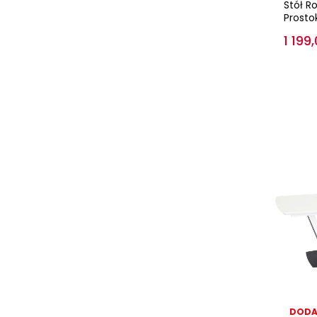
Stół R
Prostok
1 199,
DODA