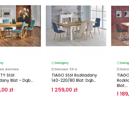
ny
Dostępny
Dostę
wa dostawa
Dostawa: 59 zł
Dosta
TY Stół
TIAGO Stół Rozkładany
TIAGO
any Blat - Dąb...
140-220/80 Blat: Dąb...
Rozkł
Blat:...
,00 zł
1 259,00 zł
1 189