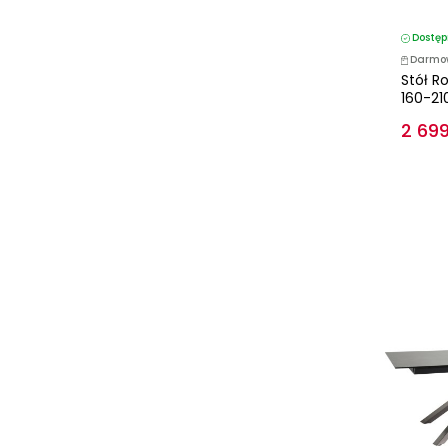
Dostęp
Darmo
Stół R
160-21
2 699