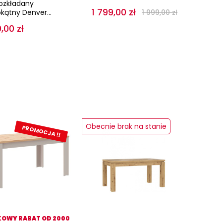
Rozkładany
1 799,00 zł
kątny Denver...
1 999,00 zł
,00 zł
Obecnie brak na stanie
PROMOCJA !!
OWY RABAT OD 2000