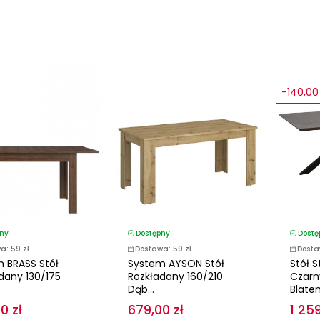
-140,00 
ny
Dostępny
Dostę
a: 59 zł
Dostawa: 59 zł
Dosta
 BRASS Stół
System AYSON Stół
Stół 
dany 130/175
Rozkładany 160/210
Czarn
Dąb...
Blate
0 zł
679,00 zł
1 259