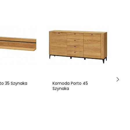
rto 35 Szynaka
Komoda Porto 45
Ko
Szynaka
Sz