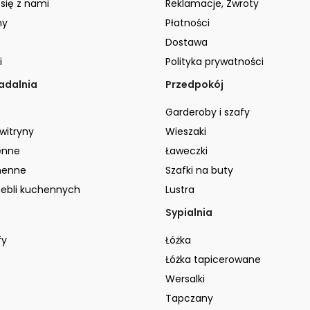
 się z nami
Reklamacje, Zwroty
ny
Płatności
Dostawa
i
Polityka prywatności
jadalnia
Przedpokój
Garderoby i szafy
 witryny
Wieszaki
enne
Ławeczki
henne
Szafki na buty
ebli kuchennych
Lustra
Sypialnia
fy
Łóżka
Łóżka tapicerowane
Wersalki
Tapczany