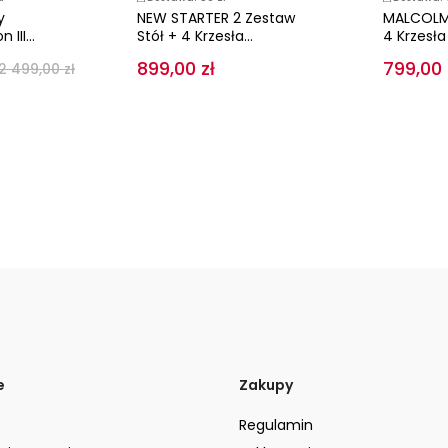
y
NEW STARTER 2 Zestaw
MALCOLM 
III...
Stół + 4 Krzesła...
4 Krzesł
899,00 zł
799,00 
2 499,00 zł
e
Zakupy
Regulamin