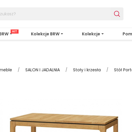
HIT
 BRW
Kolekcje BRW
Kolekcje
Pom
-meble
SALON I JADALNIA
Stoły i krzesła
Stół Por