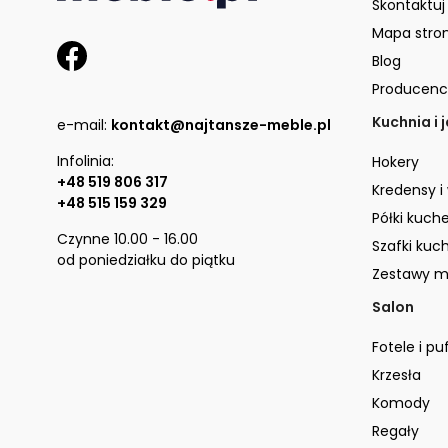
Skontaktuj
Mapa stro
Blog
Producenc
Kuchnia i 
e-mail:
kontakt@najtansze-meble.pl
Infolinia:
Hokery
+48 519 806 317
Kredensy i
+48 515 159 329
Półki kuch
Czynne 10.00 - 16.00
Szafki kuc
od poniedziałku do piątku
Zestawy m
Salon
Fotele i pu
Krzesła
Komody
Regały