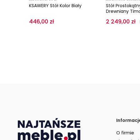
KSAWERY Stół Kolor Biały
Stół Prostokątn
...
Drewniany Timon 
446,00 zł
2 249,00 zł
Informacj
O firmie