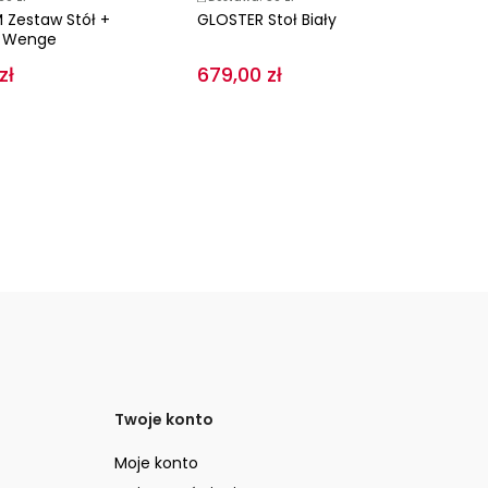
Zestaw Stół +
GLOSTER Stoł Biały
Kr
a Wenge
Wa
zł
679,00 zł
10
Twoje konto
Moje konto