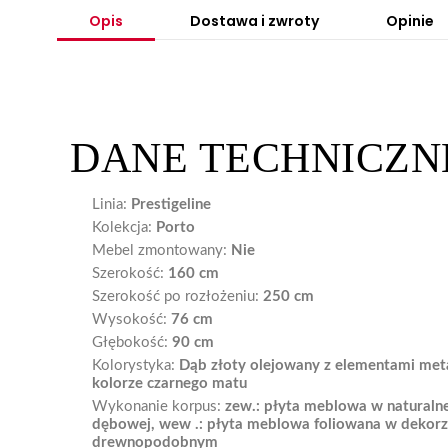
Opis
Dostawa i zwroty
Opinie
DANE TECHNICZN
Linia:
Prestigeline
Kolekcja:
Porto
Mebel zmontowany:
Nie
Szerokość:
160 cm
Szerokość po rozłożeniu:
250 cm
Wysokość:
76 cm
Głębokość:
90 cm
Kolorystyka:
Dąb złoty olejowany z elementami me
kolorze czarnego matu
Wykonanie korpus:
zew.: płyta meblowa w naturalne
dębowej, wew .: płyta meblowa foliowana w dekor
drewnopodobnym