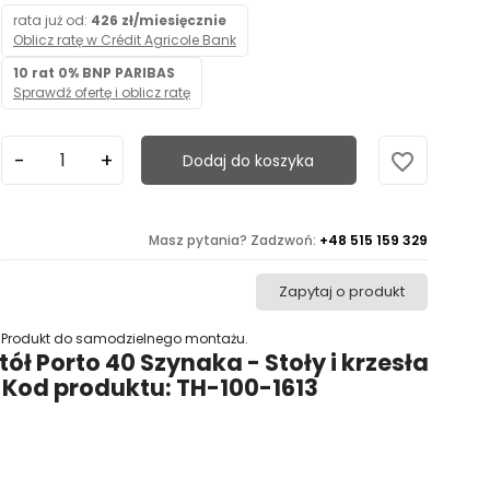
rata już od:
426 zł/miesięcznie
Oblicz ratę w Crédit Agricole Bank
10 rat 0% BNP PARIBAS
Sprawdź ofertę i oblicz ratę
favorite_border
Dodaj do koszyka
Masz pytania? Zadzwoń:
+48 515 159 329
Zapytaj o produkt
Produkt do samodzielnego montażu.
tół Porto 40 Szynaka - Stoły i krzesła
 Kod produktu: TH-100-1613