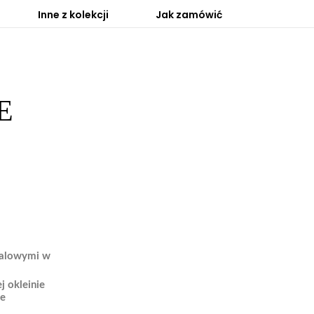
Inne z kolekcji
Jak zamówić
E
talowymi w
j okleinie
ze