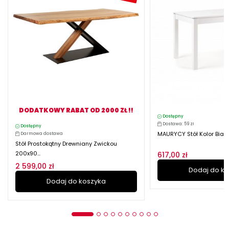
DODATKOWY RABAT OD 2000 ZŁ !!
Dostępny
Dostawa: 59 zł
Dostępny
MAURYCY Stół Kolor Biały
Darmowa dostawa
Stół Prostokątny Drewniany Zwickou
200x90...
617,00 zł
2 599,00 zł
Dodaj do k
Dodaj do koszyka