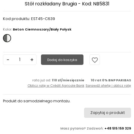
Stół rozkładany Brugia - Kod: NB5831
Kod produktu: EST45-C639
Kolor:
Beton Ciemnoszary/Biały Połysk
Beton
Ciemnoszary/Biały
Połysk
favorite_border
Dodaj do koszyka
rata już od:
110 zł/miesięcznie
10 rat 0% BNP PARIBAS
Oblicz ratę w Crédit Agricole Bank
Sprawdź ofertę i oblicz ratę
Produkt do samodzielnego montażu.
Zapytaj o produkt
Masz pytania? Zadzwoń:
+48 515 159 329