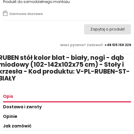
Produkt do samodzielnego montażu.
Darmowa dostawa
Zapytaj o produkt
Masz pytania? Zadzwoń:
+48 515 159 329
RUBEN stół kolor blat - biały, nogi - dąb
miodowy (102-142x102x75 cm) - Stoły i
krzesła - Kod produktu: V-PL-RUBEN-ST-
BIAŁY
Opis
Dostawa i zwroty
Opinie
Jak zamówić