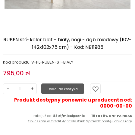
RUBEN stół kolor blat - biały, nogi - dąb miodowy (102-
142x102x75 cm) - Kod: NB11985
Kod produktu: V-PL-RUBEN-ST-BIAŁY
795,00 zł
favorite_border
Dodaj do koszyka
Produkt dostępny ponownie u producenta od:
0000-00-00
rata już od:
83 zł/miesięcznie
10 rat 0% BNP PARIBAS
Oblicz ratę w Crédit Agricole Bank
Sprawdź ofertę i oblicz ratę