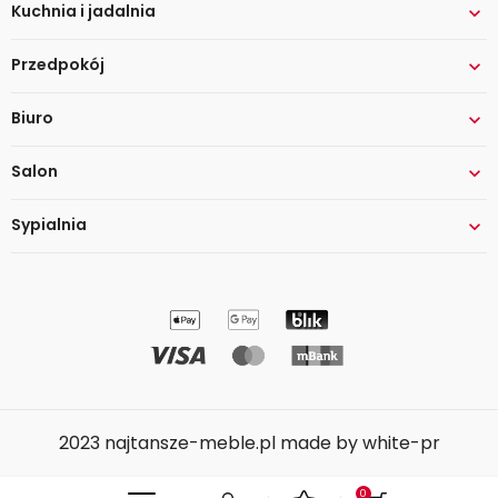
Kuchnia i jadalnia

Przedpokój

Biuro

Salon

Sypialnia

2023 najtansze-meble.pl made by white-pr
0