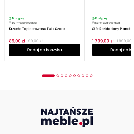
Dostępny
Dostępny
Darmowa dostawa
Darmowa dostawa
Krzesło Tapicerowane Felix Szare
Stół Rozkładany Planet 1
89,00 zł
1 799,00 zł
99,00 zł
1 999,00 z
Dodaj do koszyka
Dodaj do k