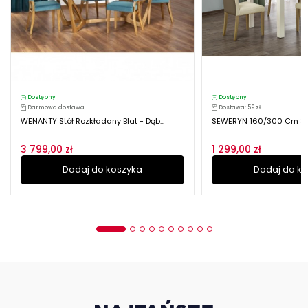
Dostępny
Dostępny
Darmowa dostawa
Dostawa: 59 zł
WENANTY Stół Rozkładany Blat - Dąb...
SEWERYN 160/300 Cm Stół 
3 799,00 zł
1 299,00 zł
Dodaj do koszyka
Dodaj do k