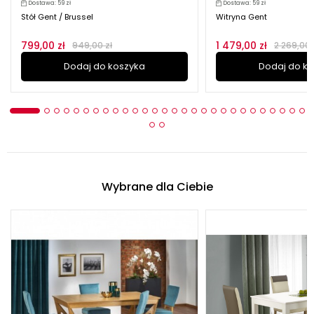
Dostawa: 59 zł
Dostawa: 59 zł
Stół Gent / Brussel
Witryna Gent
799,00 zł
1 479,00 zł
949,00 zł
2 269,00 
Dodaj do koszyka
Dodaj do k
Wybrane dla Ciebie