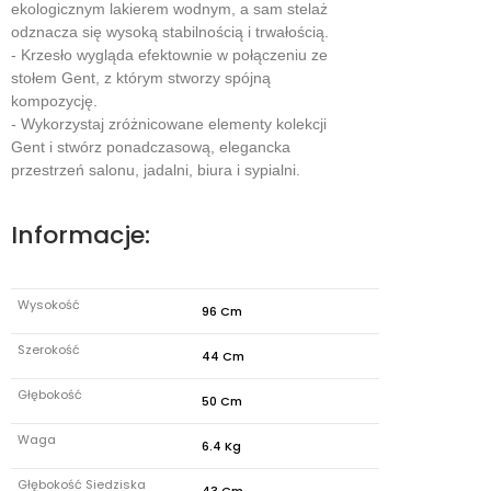
ekologicznym lakierem wodnym, a sam stelaż
odznacza się wysoką stabilnością i trwałością.
- Krzesło wygląda efektownie w połączeniu ze
stołem Gent, z którym stworzy spójną
kompozycję.
- Wykorzystaj zróżnicowane elementy kolekcji
Gent i stwórz ponadczasową, elegancka
przestrzeń salonu, jadalni, biura i sypialni.
Informacje:
Wysokość
96 Cm
Szerokość
44 Cm
Głębokość
50 Cm
Waga
6.4 Kg
Głębokość Siedziska
43 Cm