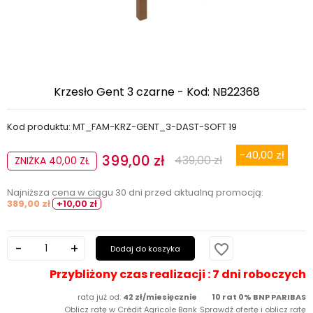
Krzesło Gent 3 czarne - Kod: NB22368
Kod produktu: MT_FAM-KRZ-GENT_3-DAST-SOFT 19
-40,00 zł
399,00 zł
439,00 zł
ZNIŻKA 40,00 ZŁ
Najniższa cena w ciągu 30 dni przed aktualną promocją:
389,00 zł
+10,00 zł
favorite_border
Dodaj do koszyka
Przybliżony czas realizacji : 7 dni roboczych
rata już od:
42 zł/miesięcznie
10 rat 0% BNP PARIBAS
Oblicz ratę w Crédit Agricole Bank
Sprawdź ofertę i oblicz ratę