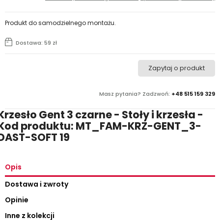
Produkt do samodzielnego montażu.
Dostawa: 59 zł
Zapytaj o produkt
Masz pytania? Zadzwoń:
+48 515 159 329
Krzesło Gent 3 czarne - Stoły i krzesła -
Kod produktu: MT_FAM-KRZ-GENT_3-
DAST-SOFT 19
Opis
Dostawa i zwroty
Opinie
Inne z kolekcji