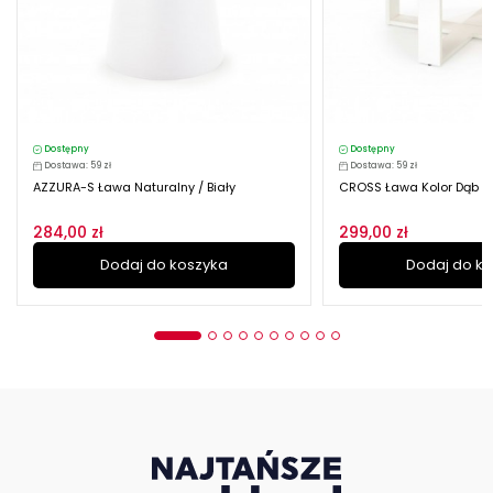
Dostępny
Dostępny
Dostawa: 59 zł
Dostawa: 59 zł
AZZURA-S Ława Naturalny / Biały
CROSS Ława Kolor Dąb Zł
284,00 zł
299,00 zł
Dodaj do koszyka
Dodaj do k