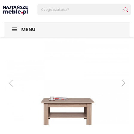
Sklep Najtańsze-meble
MEBLE
Ławy
system GRESS ł
MENU