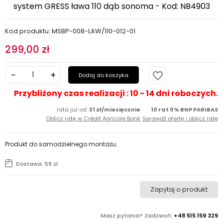
system GRESS ława 110 dąb sonoma - Kod: NB4903
Kod produktu: MSBP-008-LAW/110-012-01
299,00 zł
favorite_border
Dodaj do koszyka
Przybliżony czas realizacji : 10 - 14 dni roboczych.
rata już od:
31 zł/miesięcznie
10 rat 0% BNP PARIBAS
Oblicz ratę w Crédit Agricole Bank
Sprawdź ofertę i oblicz ratę
Produkt do samodzielnego montażu.
Dostawa: 59 zł
Zapytaj o produkt
Masz pytania? Zadzwoń:
+48 515 159 329