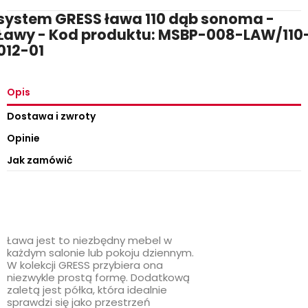
system GRESS ława 110 dąb sonoma -
Ławy - Kod produktu: MSBP-008-LAW/110
012-01
Opis
Dostawa i zwroty
Opinie
Jak zamówić
Ława jest to niezbędny mebel w
każdym salonie lub pokoju dziennym.
W kolekcji GRESS przybiera ona
niezwykle prostą formę. Dodatkową
zaletą jest półka, która idealnie
sprawdzi się jako przestrzeń