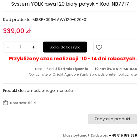
System YOLK ława 120 biały połysk - Kod: NB7717
Kod produktu: MSBP-096-LAW/120-020-01
339,00 zł
favorite_border
Dodaj do koszyka
Przybliżony czas realizacji : 10 - 14 dni roboczych.
rata już od:
35 zł/miesięcznie
10 rat 0% BNP PARIBAS
Oblicz ratę w Crédit Agricole Bank
Sprawdź ofertę i oblicz ratę
Produkt do samodzielnego montażu.
Dostawa: 59 zł
Zapytaj o produkt
Masz pytania? Zadzwoń:
+48 515 159 329