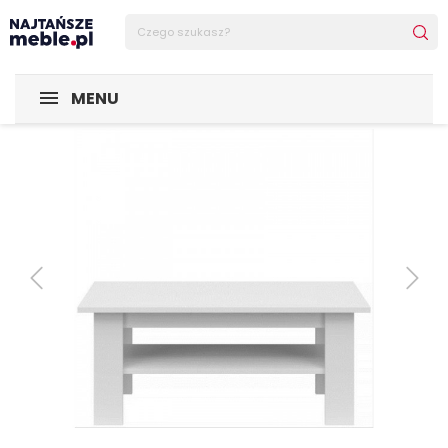
Sklep Najtańsze-meble
MEBLE
Ławy
System YOLK ława
MENU