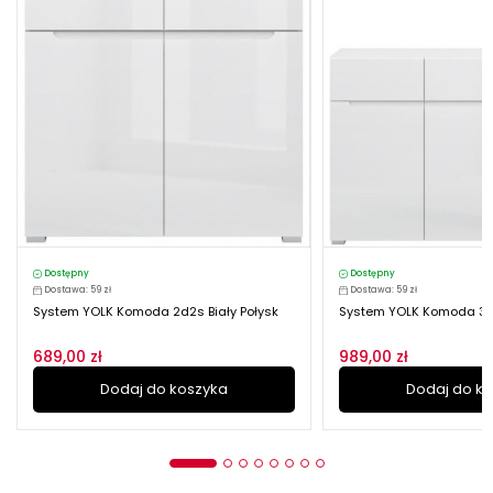
Dostępny
Dostępny
Dostawa: 59 zł
Dostawa: 59 zł
System YOLK Komoda 2d2s Biały Połysk
System YOLK Komoda 3d3
689,00 zł
989,00 zł
Dodaj do koszyka
Dodaj do k