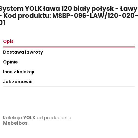
System YOLK ława 120 biały połysk - Ławy
- Kod produktu: MSBP-096-LAW/120-020
01
Opis
Dostawa i zwroty
Opinie
Inne z kolekcji
Jak zamówić
Kolekcja
YOLK
od producenta
Mebelbos
.